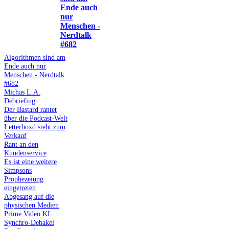
Ende auch
nur
Menschen -
Nerdtalk
#682
Algorithmen sind am
Ende auch nur
Menschen - Nerdtalk
#682
Michas L.A.
Debriefing
Der Bastard rantet
über die Podcast-Welt
Letterboxd steht zum
Verkauf
Rant an den
Kundenservice
Es ist eine weitere
Simpsons
Prophezeiung
eingetreten
Abgesang auf die
physischen Medien
Prime Video KI
Synchro-Debakel