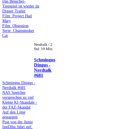
Das Besucher-
Tippspiel ist wieder da
Digger Trailer
Film: Project Hail
Mary
Film: Obsession
Serie: Chainsmoker
Cat
Nerdtalk / 2
Std. 19 Min.
Schmingus
Dingus -
Nerdtalk
#681
Schmingus Dingus -
Nerdtalk #681
NAS Speicher
versprechen zu viel
Kleine KI-Skandale -
der FAZ-Skandal
Auf den Lime
gegangen
Post von der Justiz
IngDiba führt ggf.