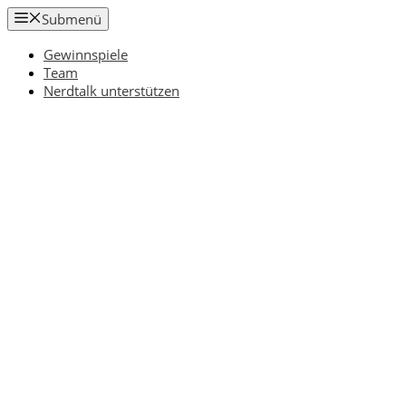
Zum
Submenü
Inhalt
springen
Gewinnspiele
Team
Nerdtalk unterstützen