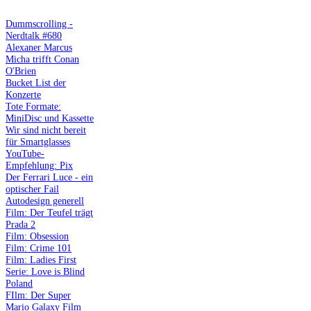
Dummscrolling -
Nerdtalk #680
Alexaner Marcus
Micha trifft Conan
O'Brien
Bucket List der
Konzerte
Tote Formate:
MiniDisc und Kassette
Wir sind nicht bereit
für Smartglasses
YouTube-
Empfehlung: Pix
Der Ferrari Luce - ein
optischer Fail
Autodesign generell
Film: Der Teufel trägt
Prada 2
Film: Obsession
Film: Crime 101
Film: Ladies First
Serie: Love is Blind
Poland
FIlm: Der Super
Mario Galaxy Film