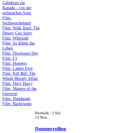
Gebühren ein
Kanada - von der
technischen Seite
Film:
Sechswochenamt
Film: Walk Hard: The
Dewey Cox Story
Film: Whiplash
Film: So klingt das
Leben
Film: Disclosure Day
Film: F1
Film: Hoppers
Film: Ladies First
Film: Kill Bill: The
Whole Bloody Affair
Film: Dirty Harry
Film: Masters of the
Universe
Film: Hundstage
Film: Backrooms
Nerdtalk / 2 Std.
13 Min.
Dummscrolling