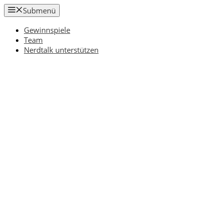
Zum
Submenü
Inhalt
springen
Gewinnspiele
Team
Nerdtalk unterstützen