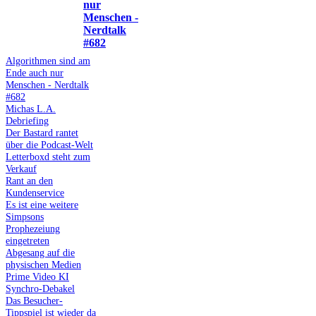
nur
Menschen -
Nerdtalk
#682
Algorithmen sind am
Ende auch nur
Menschen - Nerdtalk
#682
Michas L.A.
Debriefing
Der Bastard rantet
über die Podcast-Welt
Letterboxd steht zum
Verkauf
Rant an den
Kundenservice
Es ist eine weitere
Simpsons
Prophezeiung
eingetreten
Abgesang auf die
physischen Medien
Prime Video KI
Synchro-Debakel
Das Besucher-
Tippspiel ist wieder da