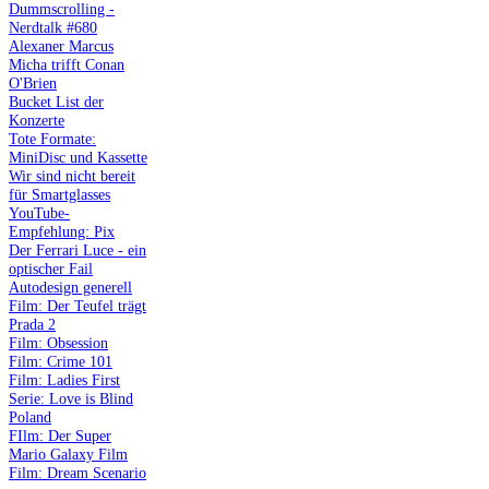
Dummscrolling -
Nerdtalk #680
Alexaner Marcus
Micha trifft Conan
O'Brien
Bucket List der
Konzerte
Tote Formate:
MiniDisc und Kassette
Wir sind nicht bereit
für Smartglasses
YouTube-
Empfehlung: Pix
Der Ferrari Luce - ein
optischer Fail
Autodesign generell
Film: Der Teufel trägt
Prada 2
Film: Obsession
Film: Crime 101
Film: Ladies First
Serie: Love is Blind
Poland
FIlm: Der Super
Mario Galaxy Film
Film: Dream Scenario