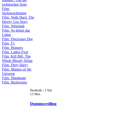
Kanada - von der
technischen Seite
Film:
Sechswochenamt
Film: Walk Hard: The
Dewey Cox Story
Film: Whiplash
Film: So klingt das
Leben
Film: Disclosure Day
Film: F1
Film: Hoppers
Film: Ladies First
Film: Kill Bill: The
Whole Bloody Affair
Film: Dirty Harry
Film: Masters of the
Universe
Film: Hundstage
Film: Backrooms
Nerdtalk / 2 Std.
13 Min.
Dummscrolling