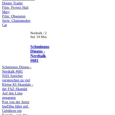
Digger Trailer
Film: Project Hail
Mary
Film: Obsession
Serie: Chainsmoker
Cat
Nerdtalk / 2
Std. 19 Min.
Schmingus
Dingus -
Nerdtalk
#681
Schmingus Dingus -
Nerdtalk #681
NAS Speicher
versprechen zu viel
Kleine KI-Skandale -
der FAZ-Skandal
Auf den Lime
gegangen
Post von der Justiz
IngDiba führt ggf.
Gebühren ein