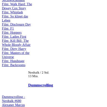
Sechswochenamt
Film: Walk Hard: The
Dewey Cox Story
Film: Whiplash
Film: So klingt das
Leben
Film: Disclosure Day
Film: F1
Film: Hoppers
Film: Ladies First
Film: Kill Bill: The
Whole Bloody Affair
Film: Dirty Harry
Film: Masters of the
Universe
Film: Hundstage
Film: Backrooms
Nerdtalk / 2 Std.
13 Min.
Dummscrolling
Dummscrolling -
Nerdtalk #680
Alexaner Marcus