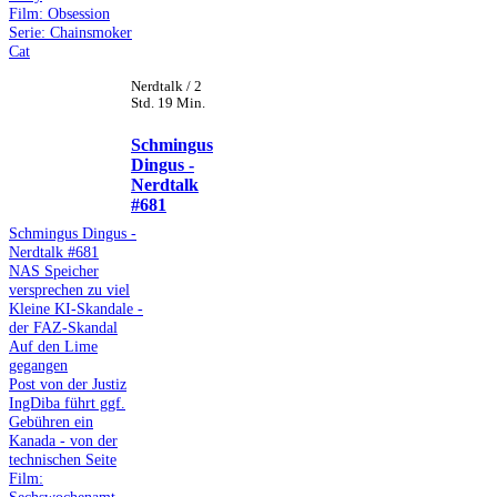
Film: Obsession
Serie: Chainsmoker
Cat
Nerdtalk / 2
Std. 19 Min.
Schmingus
Dingus -
Nerdtalk
#681
Schmingus Dingus -
Nerdtalk #681
NAS Speicher
versprechen zu viel
Kleine KI-Skandale -
der FAZ-Skandal
Auf den Lime
gegangen
Post von der Justiz
IngDiba führt ggf.
Gebühren ein
Kanada - von der
technischen Seite
Film: