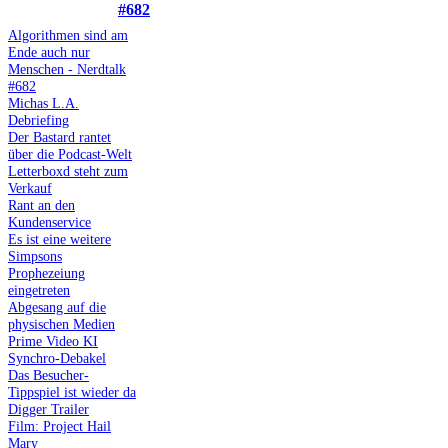
#682
Algorithmen sind am
Ende auch nur
Menschen - Nerdtalk
#682
Michas L.A.
Debriefing
Der Bastard rantet
über die Podcast-Welt
Letterboxd steht zum
Verkauf
Rant an den
Kundenservice
Es ist eine weitere
Simpsons
Prophezeiung
eingetreten
Abgesang auf die
physischen Medien
Prime Video KI
Synchro-Debakel
Das Besucher-
Tippspiel ist wieder da
Digger Trailer
Film: Project Hail
Mary