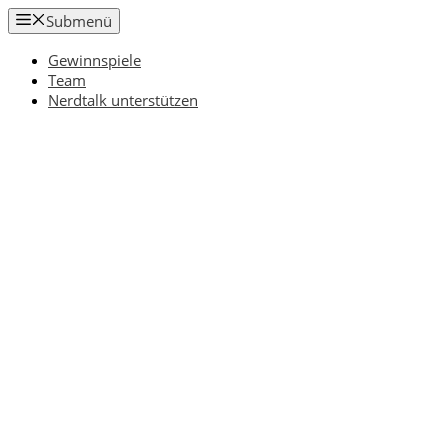
Zum
Submenü
Inhalt
springen
Gewinnspiele
Team
Nerdtalk unterstützen