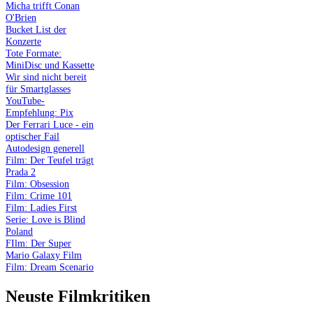
Micha trifft Conan
O'Brien
Bucket List der
Konzerte
Tote Formate:
MiniDisc und Kassette
Wir sind nicht bereit
für Smartglasses
YouTube-
Empfehlung: Pix
Der Ferrari Luce - ein
optischer Fail
Autodesign generell
Film: Der Teufel trägt
Prada 2
Film: Obsession
Film: Crime 101
Film: Ladies First
Serie: Love is Blind
Poland
FIlm: Der Super
Mario Galaxy Film
Film: Dream Scenario
Neuste Filmkritiken