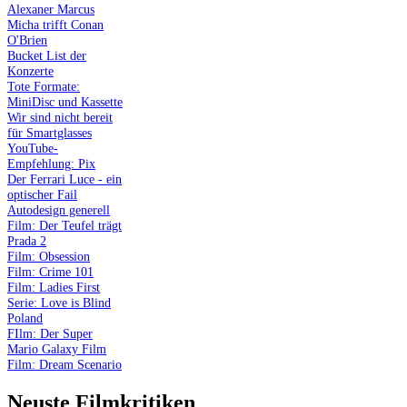
Alexaner Marcus
Micha trifft Conan
O'Brien
Bucket List der
Konzerte
Tote Formate:
MiniDisc und Kassette
Wir sind nicht bereit
für Smartglasses
YouTube-
Empfehlung: Pix
Der Ferrari Luce - ein
optischer Fail
Autodesign generell
Film: Der Teufel trägt
Prada 2
Film: Obsession
Film: Crime 101
Film: Ladies First
Serie: Love is Blind
Poland
FIlm: Der Super
Mario Galaxy Film
Film: Dream Scenario
Neuste Filmkritiken