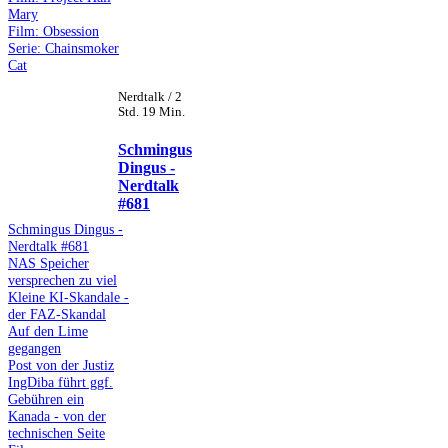
Mary
Film: Obsession
Serie: Chainsmoker
Cat
Nerdtalk / 2
Std. 19 Min.
Schmingus
Dingus -
Nerdtalk
#681
Schmingus Dingus -
Nerdtalk #681
NAS Speicher
versprechen zu viel
Kleine KI-Skandale -
der FAZ-Skandal
Auf den Lime
gegangen
Post von der Justiz
IngDiba führt ggf.
Gebühren ein
Kanada - von der
technischen Seite