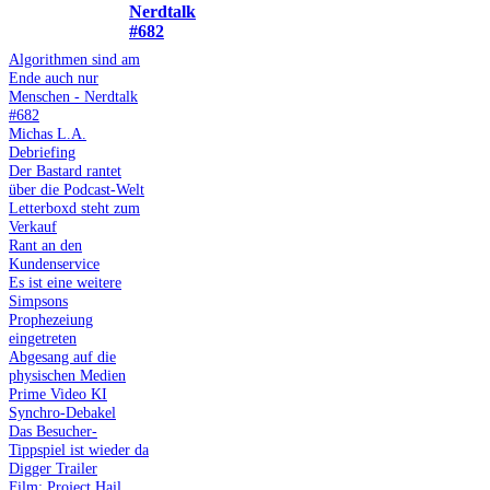
Nerdtalk
#682
Algorithmen sind am
Ende auch nur
Menschen - Nerdtalk
#682
Michas L.A.
Debriefing
Der Bastard rantet
über die Podcast-Welt
Letterboxd steht zum
Verkauf
Rant an den
Kundenservice
Es ist eine weitere
Simpsons
Prophezeiung
eingetreten
Abgesang auf die
physischen Medien
Prime Video KI
Synchro-Debakel
Das Besucher-
Tippspiel ist wieder da
Digger Trailer
Film: Project Hail