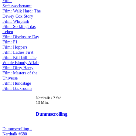
Film:
Sechswochenamt
Film: Walk Hard: The
Dewey Cox Story
Film: Whiplash
Film: So klingt das
Leben
Film: Disclosure Day
Film: F1
Film: Hoppers
Film: Ladies First
Film: Kill Bill: The
Whole Bloody Affair
Film: Dirty Harry
Film: Masters of the
Universe
Film: Hundstage
Film: Backrooms
Nerdtalk / 2 Std.
13 Min.
Dummscrolling
Dummscrolling -
Nerdtalk #680