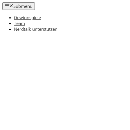
Zum
Submenü
Inhalt
springen
Gewinnspiele
Team
Nerdtalk unterstützen