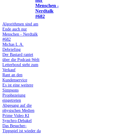
nur
Menschen -
Nerdtalk
#682
Algorithmen sind am
Ende auch nur
Menschen - Nerdtalk
#682
Michas L.A.
Debriefing
Der Bastard rantet
über die Podcast-Welt
Letterboxd steht zum
Verkauf
Rant an den
Kundenservice
Es ist eine weitere
Simpsons
Prophezeiung
eingetreten
Abgesang auf die
physischen Medien
Prime Video KI
Synchro-Debakel
Das Besucher-
Tippspiel ist wieder da