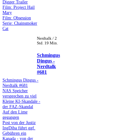
Digger Trailer
Film: Project Hail
Mary
Film: Obsession
Serie: Chainsmoker
Cat
Nerdtalk / 2
Std. 19 Min.
Schmingus
Dingus -
Nerdtalk
#681
Schmingus Dingus -
Nerdtalk #681
NAS Speicher
versprechen zu viel
Kleine KI-Skandale -
der FAZ-Skandal
Auf den Lime
gegangen
Post von der Justiz
IngDiba führt ggf.
Gebühren ein
Kanada - von der