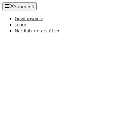
Zum
Submenü
Inhalt
springen
Gewinnspiele
Team
Nerdtalk unterstützen