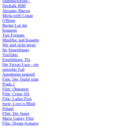
Dummscrolling -
Nerdtalk #680
Alexaner Marcus
Micha trifft Conan
O'Brien
Bucket List der
Konzerte
Tote Formate:
MiniDisc und Kassette
Wir sind nicht bereit
für Smartglasses
YouTube-
Empfehlung: Pix
Der Ferrari Luce - ein
optischer Fail
Autodesign generell
Film: Der Teufel trägt
Prada 2
Film: Obsession
Film: Crime 101
Film: Ladies First
Serie: Love is Blind
Poland
FIlm: Der Super
Mario Galaxy Film
Film: Dream Scenario