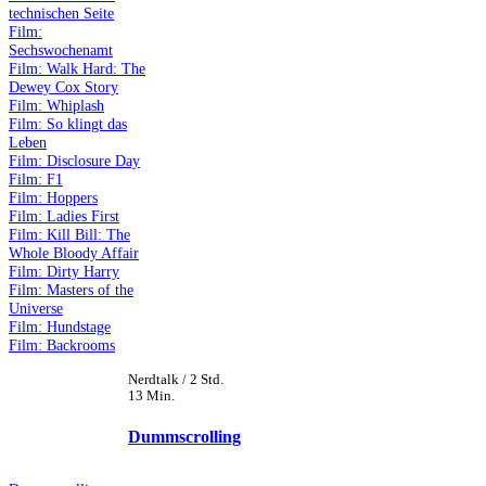
technischen Seite
Film:
Sechswochenamt
Film: Walk Hard: The
Dewey Cox Story
Film: Whiplash
Film: So klingt das
Leben
Film: Disclosure Day
Film: F1
Film: Hoppers
Film: Ladies First
Film: Kill Bill: The
Whole Bloody Affair
Film: Dirty Harry
Film: Masters of the
Universe
Film: Hundstage
Film: Backrooms
Nerdtalk / 2 Std.
13 Min.
Dummscrolling