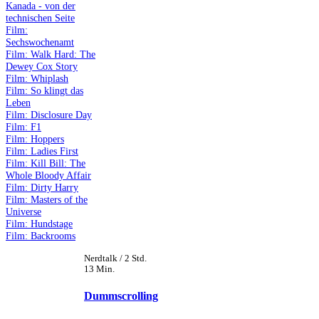
Kanada - von der
technischen Seite
Film:
Sechswochenamt
Film: Walk Hard: The
Dewey Cox Story
Film: Whiplash
Film: So klingt das
Leben
Film: Disclosure Day
Film: F1
Film: Hoppers
Film: Ladies First
Film: Kill Bill: The
Whole Bloody Affair
Film: Dirty Harry
Film: Masters of the
Universe
Film: Hundstage
Film: Backrooms
Nerdtalk / 2 Std.
13 Min.
Dummscrolling