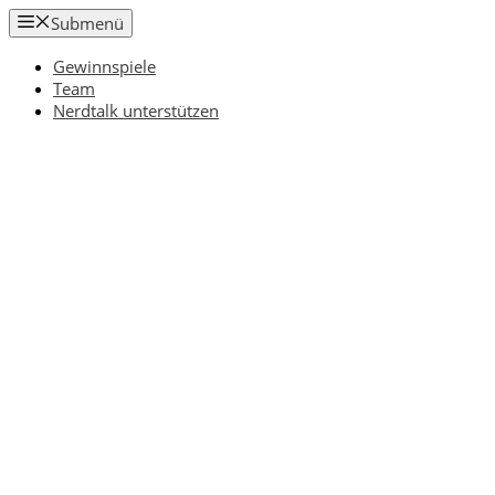
Zum
Submenü
Inhalt
springen
Gewinnspiele
Team
Nerdtalk unterstützen