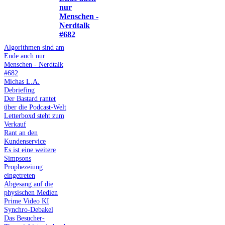
nur
Menschen -
Nerdtalk
#682
Algorithmen sind am
Ende auch nur
Menschen - Nerdtalk
#682
Michas L.A.
Debriefing
Der Bastard rantet
über die Podcast-Welt
Letterboxd steht zum
Verkauf
Rant an den
Kundenservice
Es ist eine weitere
Simpsons
Prophezeiung
eingetreten
Abgesang auf die
physischen Medien
Prime Video KI
Synchro-Debakel
Das Besucher-