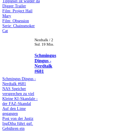
Tippspiel ist wieder da
Digger Trailer
Film: Project Hail
Mary
Film: Obsession
Serie: Chainsmoker
Cat
Nerdtalk / 2
Std. 19 Min.
Schmingus
Dingus -
Nerdtalk
#681
Schmingus Dingus -
Nerdtalk #681
NAS Speicher
versprechen zu viel
Kleine KI-Skandale -
der FAZ-Skandal
Auf den Lime
gegangen
Post von der Justiz
IngDiba führt ggf.
Gebühren ein