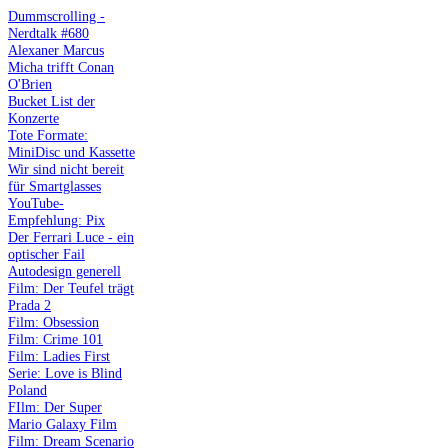
Dummscrolling -
Nerdtalk #680
Alexaner Marcus
Micha trifft Conan
O'Brien
Bucket List der
Konzerte
Tote Formate:
MiniDisc und Kassette
Wir sind nicht bereit
für Smartglasses
YouTube-
Empfehlung: Pix
Der Ferrari Luce - ein
optischer Fail
Autodesign generell
Film: Der Teufel trägt
Prada 2
Film: Obsession
Film: Crime 101
Film: Ladies First
Serie: Love is Blind
Poland
FIlm: Der Super
Mario Galaxy Film
Film: Dream Scenario