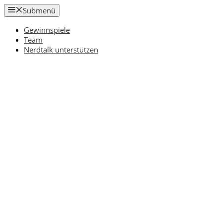
Zum
Submenü
Inhalt
springen
Gewinnspiele
Team
Nerdtalk unterstützen