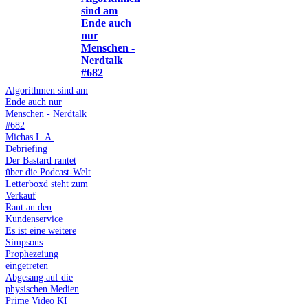
sind am
Ende auch
nur
Menschen -
Nerdtalk
#682
Algorithmen sind am
Ende auch nur
Menschen - Nerdtalk
#682
Michas L.A.
Debriefing
Der Bastard rantet
über die Podcast-Welt
Letterboxd steht zum
Verkauf
Rant an den
Kundenservice
Es ist eine weitere
Simpsons
Prophezeiung
eingetreten
Abgesang auf die
physischen Medien
Prime Video KI