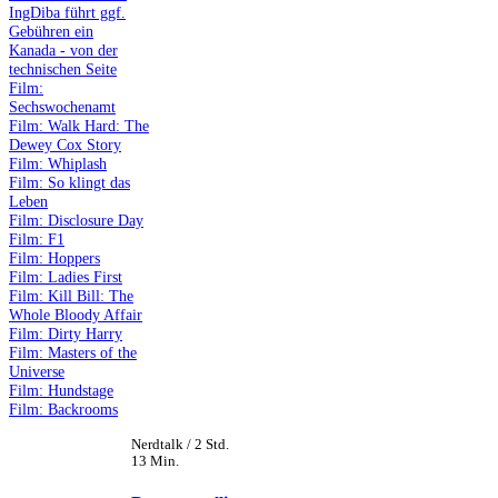
IngDiba führt ggf.
Gebühren ein
Kanada - von der
technischen Seite
Film:
Sechswochenamt
Film: Walk Hard: The
Dewey Cox Story
Film: Whiplash
Film: So klingt das
Leben
Film: Disclosure Day
Film: F1
Film: Hoppers
Film: Ladies First
Film: Kill Bill: The
Whole Bloody Affair
Film: Dirty Harry
Film: Masters of the
Universe
Film: Hundstage
Film: Backrooms
Nerdtalk / 2 Std.
13 Min.