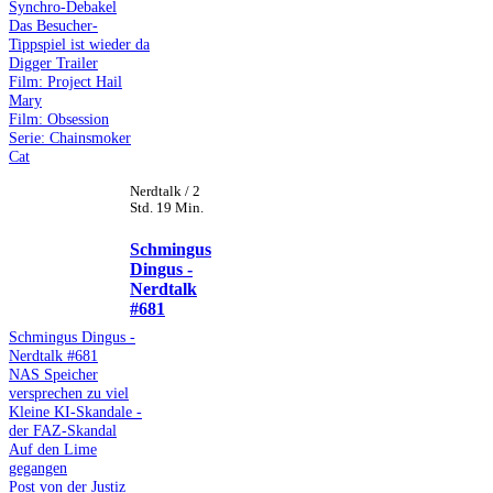
Synchro-Debakel
Das Besucher-
Tippspiel ist wieder da
Digger Trailer
Film: Project Hail
Mary
Film: Obsession
Serie: Chainsmoker
Cat
Nerdtalk / 2
Std. 19 Min.
Schmingus
Dingus -
Nerdtalk
#681
Schmingus Dingus -
Nerdtalk #681
NAS Speicher
versprechen zu viel
Kleine KI-Skandale -
der FAZ-Skandal
Auf den Lime
gegangen
Post von der Justiz