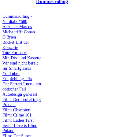
Dummscrolling
Dummscrolling -
Nerdtalk #680
Alexaner Marcus
Micha trifft Conan
O'Brien
Bucket List der
Konzerte
Tote Formate:
MiniDisc und Kassette
Wir sind nicht bereit
für Smartglasses
YouTube-
Empfehlung: Pix
Der Ferrari Luce - ein
optischer Fail
Autodesign generell
Film: Der Teufel trägt
Prada 2
Film: Obsession
Film: Crime 101
Film: Ladies First
Serie: Love is Blind
Poland
FIlm: Der Super