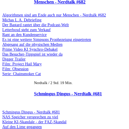
Menschen - Nerdtalk #682
Algorithmen sind am Ende auch nur Menschen - Nerdtalk #682
Michas L.A. Debriefing
Der Bastard rantet über die Podcast-Welt
Letterboxd steht zum Verkauf
Rant an den Kundenservice
Es ist eine weitere Simpsons Prophezeiung eingetreten
Abgesang auf die physischen Medien
Prime Video KI Synchro-Debakel
Das Besucher-Tippspiel ist wieder da
Digger Trailer
Film: Project Hail Mary
Film: Obsession
Serie: Chainsmoker Cat
Nerdtalk / 2 Std. 19 Min.
Schmingus Dingus - Nerdtalk #681
Schmingus Dingus - Nerdtalk #681
NAS Speicher versprechen zu viel
Kleine KI-Skandale - der FAZ-Skandal
Auf den Lime gegangen