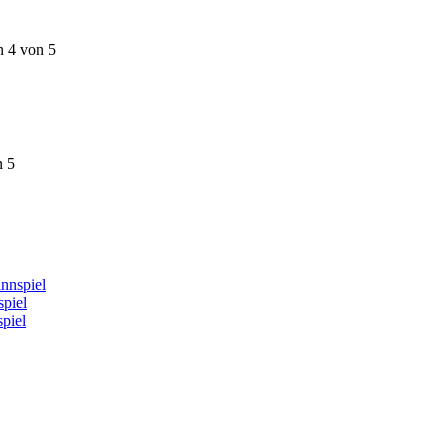
n 4 von 5
n 5
nnspiel
piel
piel