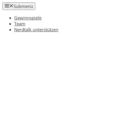
Zum
Submenü
Inhalt
springen
Gewinnspiele
Team
Nerdtalk unterstützen