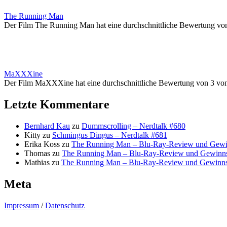
The Running Man
Der Film The Running Man hat eine durchschnittliche Bewertung vo
MaXXXine
Der Film MaXXXine hat eine durchschnittliche Bewertung von 3 vo
Letzte Kommentare
Bernhard Kau
zu
Dummscrolling – Nerdtalk #680
Kitty
zu
Schmingus Dingus – Nerdtalk #681
Erika Koss
zu
The Running Man – Blu-Ray-Review und Gewi
Thomas
zu
The Running Man – Blu-Ray-Review und Gewinns
Mathias
zu
The Running Man – Blu-Ray-Review und Gewinns
Meta
Impressum
/
Datenschutz