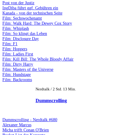
Post von der Justiz
IngDiba führt ggf. Gebühren ein
Kanada - von der technischen Seite
Film: Sechswochenamt
Film: Walk Hard: The Dewey Cox Story
Film: Whiplash
Film: So klingt das Leben
Film: Disclosure Day
Film: F1
Film: Hoppers
Film: Ladies First
Film: Kill Bill: The Whole Bloody Affair
Film: Dirty Harry
Film: Masters of the Universe
Film: Hundstage
Film: Backrooms
Nerdtalk / 2 Std. 13 Min.
Dummscrolling
Dummscrolling - Nerdtalk #680
Alexaner Marcus
Micha trifft Conan O'Brien
Bucket List der Konzerte