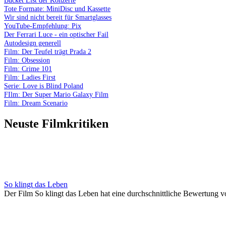
Tote Formate: MiniDisc und Kassette
Wir sind nicht bereit für Smartglasses
YouTube-Empfehlung: Pix
Der Ferrari Luce - ein optischer Fail
Autodesign generell
Film: Der Teufel trägt Prada 2
Film: Obsession
Film: Crime 101
Film: Ladies First
Serie: Love is Blind Poland
FIlm: Der Super Mario Galaxy Film
Film: Dream Scenario
Neuste Filmkritiken
So klingt das Leben
Der Film So klingt das Leben hat eine durchschnittliche Bewertung v