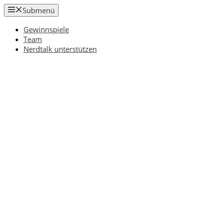
Zum
Submenü
Inhalt
springen
Gewinnspiele
Team
Nerdtalk unterstützen