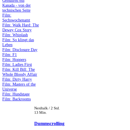
Gebühren ein
Kanada - von der
technischen Seite
Film:
Sechswochenamt
Film: Walk Hard: The
Dewey Cox Story
Film: Whiplash
Film: So klingt das
Leben
Film: Disclosure Day
Film: F1
Film: Hoppers
Film: Ladies First
Film: Kill Bill: The
Whole Bloody Affair
Film: Dirty Harry
Film: Masters of the
Universe
Film: Hundstage
Film: Backrooms
Nerdtalk / 2 Std.
13 Min.
Dummscrolling