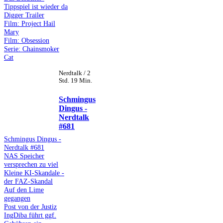
Tippspiel ist wieder da
Digger Trailer
Film: Project Hail
Mary
Film: Obsession
Serie: Chainsmoker
Cat
Nerdtalk / 2
Std. 19 Min.
Schmingus
Dingus -
Nerdtalk
#681
Schmingus Dingus -
Nerdtalk #681
NAS Speicher
versprechen zu viel
Kleine KI-Skandale -
der FAZ-Skandal
Auf den Lime
gegangen
Post von der Justiz
IngDiba führt ggf.