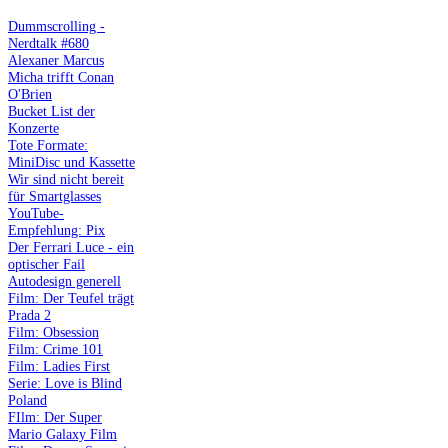
Dummscrolling -
Nerdtalk #680
Alexaner Marcus
Micha trifft Conan
O'Brien
Bucket List der
Konzerte
Tote Formate:
MiniDisc und Kassette
Wir sind nicht bereit
für Smartglasses
YouTube-
Empfehlung: Pix
Der Ferrari Luce - ein
optischer Fail
Autodesign generell
Film: Der Teufel trägt
Prada 2
Film: Obsession
Film: Crime 101
Film: Ladies First
Serie: Love is Blind
Poland
FIlm: Der Super
Mario Galaxy Film