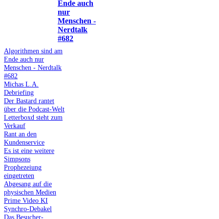
Ende auch
nur
Menschen -
Nerdtalk
#682
Algorithmen sind am
Ende auch nur
Menschen - Nerdtalk
#682
Michas L.A.
Debriefing
Der Bastard rantet
über die Podcast-Welt
Letterboxd steht zum
Verkauf
Rant an den
Kundenservice
Es ist eine weitere
Simpsons
Prophezeiung
eingetreten
Abgesang auf die
physischen Medien
Prime Video KI
Synchro-Debakel
Das Besucher-