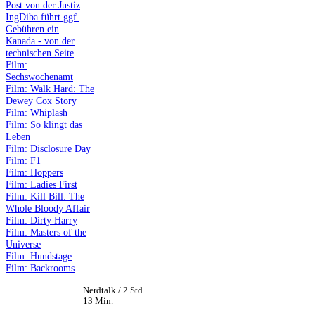
Post von der Justiz
IngDiba führt ggf.
Gebühren ein
Kanada - von der
technischen Seite
Film:
Sechswochenamt
Film: Walk Hard: The
Dewey Cox Story
Film: Whiplash
Film: So klingt das
Leben
Film: Disclosure Day
Film: F1
Film: Hoppers
Film: Ladies First
Film: Kill Bill: The
Whole Bloody Affair
Film: Dirty Harry
Film: Masters of the
Universe
Film: Hundstage
Film: Backrooms
Nerdtalk / 2 Std.
13 Min.