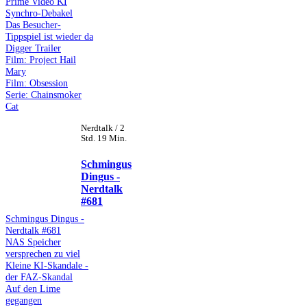
Prime Video KI
Synchro-Debakel
Das Besucher-
Tippspiel ist wieder da
Digger Trailer
Film: Project Hail
Mary
Film: Obsession
Serie: Chainsmoker
Cat
Nerdtalk / 2
Std. 19 Min.
Schmingus
Dingus -
Nerdtalk
#681
Schmingus Dingus -
Nerdtalk #681
NAS Speicher
versprechen zu viel
Kleine KI-Skandale -
der FAZ-Skandal
Auf den Lime
gegangen