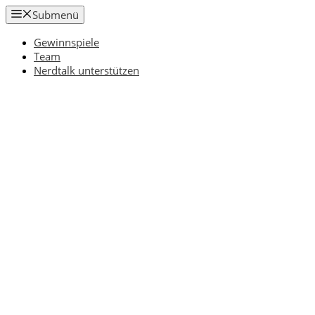
Zum
Submenü
Inhalt
springen
Gewinnspiele
Team
Nerdtalk unterstützen