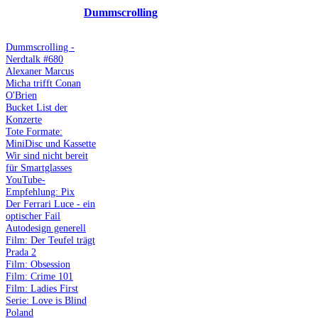
Dummscrolling
Dummscrolling -
Nerdtalk #680
Alexaner Marcus
Micha trifft Conan
O'Brien
Bucket List der
Konzerte
Tote Formate:
MiniDisc und Kassette
Wir sind nicht bereit
für Smartglasses
YouTube-
Empfehlung: Pix
Der Ferrari Luce - ein
optischer Fail
Autodesign generell
Film: Der Teufel trägt
Prada 2
Film: Obsession
Film: Crime 101
Film: Ladies First
Serie: Love is Blind
Poland