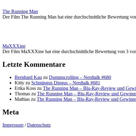
The Running Man
Der Film The Running Man hat eine durchschnittliche Bewertung vo
MaXXXine
Der Film MaXXXine hat eine durchschnittliche Bewertung von 3 vo
Letzte Kommentare
Bernhard Kau
zu
Dummscrolling – Nerdtalk #680
Kitty
zu
Schmingus Dingus – Nerdtalk #681
Erika Koss
zu
The Running Man – Blu-Ray-Review und Gewi
Thomas
zu
The Running Man – Blu-Ray-Review und Gewinns
Mathias
zu
The Running Man – Blu-Ray-Review und Gewinns
Meta
Impressum
/
Datenschutz