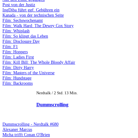
Post von der Justiz
IngDiba führt ggf. Gebühren ein
Kanada - von der technischen Seite
Film: Sechswochenamt
Film: Walk Hard: The Dewey Cox Story
Film: Whiplash
Film: So klingt das Leben
Film: Disclosure Day
Film: F1
Film: Hoppers
Film: Ladies First
Film: Kill Bill: The Whole Bloody Affair
Film: Dirty Harry
Film: Masters of the Universe
Film: Hundstage
Film: Backrooms
Nerdtalk / 2 Std. 13 Min.
Dummscrolling
Dummscrolling - Nerdtalk #680
Alexaner Marcus
Micha trifft Conan O'Brien