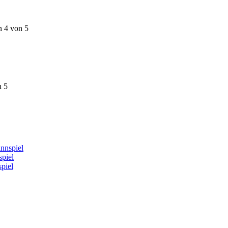
n 4 von 5
n 5
nnspiel
piel
piel