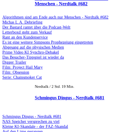
Menschen - Nerdtalk #682
Algorithmen sind am Ende auch nur Menschen - Nerdtalk #682
Michas L.A. Debriefing
Der Bastard rantet über die Podcast-Welt
Letterboxd steht zum Verkauf
Rant an den Kundenservice
Es ist eine weitere Simpsons Prophezeiung eingetreten
Abgesang auf die physischen Medien
Prime Video KI Synchro-Debakel
Das Besucher-Tippspiel ist wieder da
Digger Trailer
Film: Project Hail Mary
Film: Obsession
Serie: Chainsmoker Cat
Nerdtalk / 2 Std. 19 Min.
Schmingus Dingus - Nerdtalk #681
Schmingus Dingus - Nerdtalk #681
NAS Speicher versprechen zu viel
Kleine KI-Skandale - der FAZ-Skandal
Auf den Lime gegangen