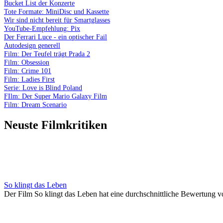
Bucket List der Konzerte
Tote Formate: MiniDisc und Kassette
Wir sind nicht bereit für Smartglasses
YouTube-Empfehlung: Pix
Der Ferrari Luce - ein optischer Fail
Autodesign generell
Film: Der Teufel trägt Prada 2
Film: Obsession
Film: Crime 101
Film: Ladies First
Serie: Love is Blind Poland
FIlm: Der Super Mario Galaxy Film
Film: Dream Scenario
Neuste Filmkritiken
So klingt das Leben
Der Film So klingt das Leben hat eine durchschnittliche Bewertung v