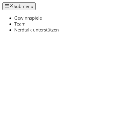
Zum
Submenü
Inhalt
springen
Gewinnspiele
Team
Nerdtalk unterstützen