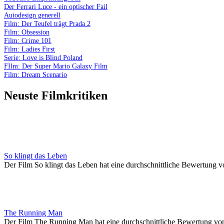
Der Ferrari Luce - ein optischer Fail
Autodesign generell
Film: Der Teufel trägt Prada 2
Film: Obsession
Film: Crime 101
Film: Ladies First
Serie: Love is Blind Poland
FIlm: Der Super Mario Galaxy Film
Film: Dream Scenario
Neuste Filmkritiken
So klingt das Leben
Der Film So klingt das Leben hat eine durchschnittliche Bewertung v
The Running Man
Der Film The Running Man hat eine durchschnittliche Bewertung vo