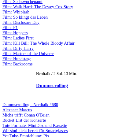
Film: Sechswochenamt
Film: Walk Hard: The Dewey Cox Story
Film: Whiplash
Film: So klingt das Leben
Film: Disclosure Day
Film: F1
Film: Hoppers
Film: Ladies First
Film: Kill Bill: The Whole Bloody Affair
Film: Dirty Harry
Film: Masters of the Universe
Film: Hundstage
Film: Backrooms
Nerdtalk / 2 Std. 13 Min.
Dummscrolling
Dummscrolling - Nerdtalk #680
Alexaner Marcus
Micha trifft Conan O'Brien
Bucket List der Konzerte
Tote Formate: MiniDisc und Kassette
Wir sind nicht bereit für Smartglasses
YouTube-Empfehlung: Pix