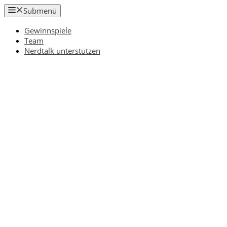
Zum
Submenü
Inhalt
springen
Gewinnspiele
Team
Nerdtalk unterstützen