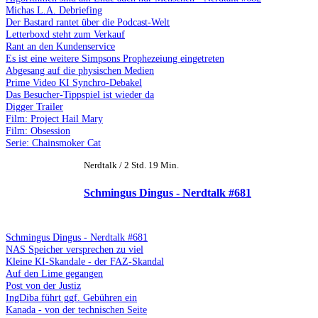
Michas L.A. Debriefing
Der Bastard rantet über die Podcast-Welt
Letterboxd steht zum Verkauf
Rant an den Kundenservice
Es ist eine weitere Simpsons Prophezeiung eingetreten
Abgesang auf die physischen Medien
Prime Video KI Synchro-Debakel
Das Besucher-Tippspiel ist wieder da
Digger Trailer
Film: Project Hail Mary
Film: Obsession
Serie: Chainsmoker Cat
Nerdtalk / 2 Std. 19 Min.
Schmingus Dingus - Nerdtalk #681
Schmingus Dingus - Nerdtalk #681
NAS Speicher versprechen zu viel
Kleine KI-Skandale - der FAZ-Skandal
Auf den Lime gegangen
Post von der Justiz
IngDiba führt ggf. Gebühren ein
Kanada - von der technischen Seite