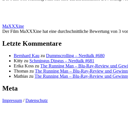
MaXXXine
Der Film MaXXXine hat eine durchschnittliche Bewertung von 3 vo
Letzte Kommentare
Bernhard Kau
zu
Dummscrolling – Nerdtalk #680
Kitty
zu
Schmingus Dingus – Nerdtalk #681
Erika Koss
zu
The Running Man – Blu-Ray-Review und Gewi
Thomas
zu
The Running Man – Blu-Ray-Review und Gewinns
Mathias
zu
The Running Man – Blu-Ray-Review und Gewinns
Meta
Impressum
/
Datenschutz