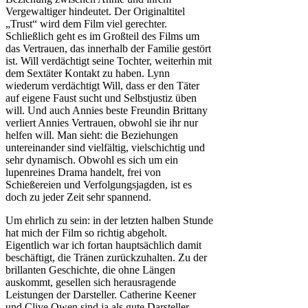
Vergewaltiger hindeutet. Der Originaltitel
„Trust“ wird dem Film viel gerechter.
Schließlich geht es im Großteil des Films um
das Vertrauen, das innerhalb der Familie gestört
ist. Will verdächtigt seine Tochter, weiterhin mit
dem Sextäter Kontakt zu haben. Lynn
wiederum verdächtigt Will, dass er den Täter
auf eigene Faust sucht und Selbstjustiz üben
will. Und auch Annies beste Freundin Brittany
verliert Annies Vertrauen, obwohl sie ihr nur
helfen will. Man sieht: die Beziehungen
untereinander sind vielfältig, vielschichtig und
sehr dynamisch. Obwohl es sich um ein
lupenreines Drama handelt, frei von
Schießereien und Verfolgungsjagden, ist es
doch zu jeder Zeit sehr spannend.
Um ehrlich zu sein: in der letzten halben Stunde
hat mich der Film so richtig abgeholt.
Eigentlich war ich fortan hauptsächlich damit
beschäftigt, die Tränen zurückzuhalten. Zu der
brillanten Geschichte, die ohne Längen
auskommt, gesellen sich herausragende
Leistungen der Darsteller. Catherine Keener
und Clive Owen sind ja als gute Darsteller