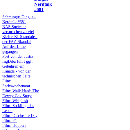
Nerdtalk
#681
Schmingus Dingus -
Nerdtalk #681
NAS Speicher
versprechen zu viel
Kleine KI-Skandale -
der FAZ-Skandal
Auf den Lime
gegangen
Post von der Justiz
IngDiba führt ggf.
Gebühren ein
Kanada - von der
technischen Seite
Film:
Sechswochenamt
Film: Walk Hard: The
Dewey Cox Story
Film: Whiplash
Film: So klingt das
Leben
Film: Disclosure Day
Film: F1
Film: Hoppers