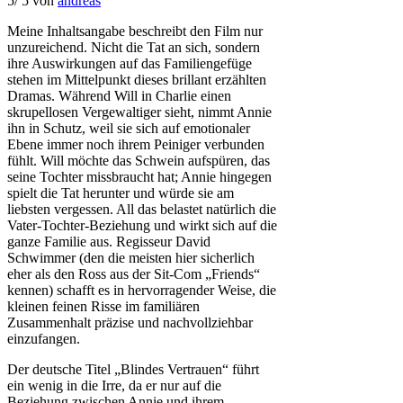
5
/
5
von
andreas
Meine Inhaltsangabe beschreibt den Film nur
unzureichend. Nicht die Tat an sich, sondern
ihre Auswirkungen auf das Familiengefüge
stehen im Mittelpunkt dieses brillant erzählten
Dramas. Während Will in Charlie einen
skrupellosen Vergewaltiger sieht, nimmt Annie
ihn in Schutz, weil sie sich auf emotionaler
Ebene immer noch ihrem Peiniger verbunden
fühlt. Will möchte das Schwein aufspüren, das
seine Tochter missbraucht hat; Annie hingegen
spielt die Tat herunter und würde sie am
liebsten vergessen. All das belastet natürlich die
Vater-Tochter-Beziehung und wirkt sich auf die
ganze Familie aus. Regisseur David
Schwimmer (den die meisten hier sicherlich
eher als den Ross aus der Sit-Com „Friends“
kennen) schafft es in hervorragender Weise, die
kleinen feinen Risse im familiären
Zusammenhalt präzise und nachvollziehbar
einzufangen.
Der deutsche Titel „Blindes Vertrauen“ führt
ein wenig in die Irre, da er nur auf die
Beziehung zwischen Annie und ihrem