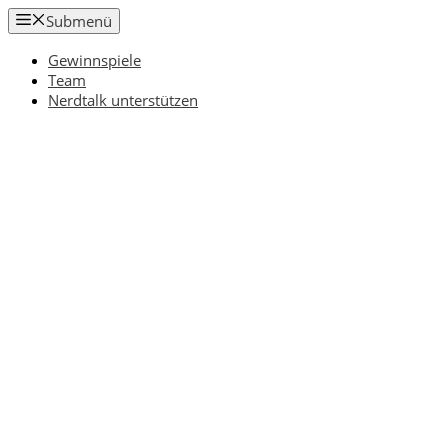
Zum
Submenü
Inhalt
springen
Gewinnspiele
Team
Nerdtalk unterstützen