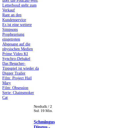
über die Podcast-Welt
Letterboxd steht zum
Verkauf
Rant an den
Kundenservice
Es ist eine weitere
Simpsons
Prophezeiung
eingetreten
Abgesang auf die
physischen Medien
Prime Video KI
Synchro-Debakel
Das Besucher-
Tippspiel ist wieder da
Digger Trailer
Film: Project Hail
Mary
Film: Obsession
Serie: Chainsmoker
Cat
Nerdtalk / 2
Std. 19 Min.
Schmingus
Dingus -