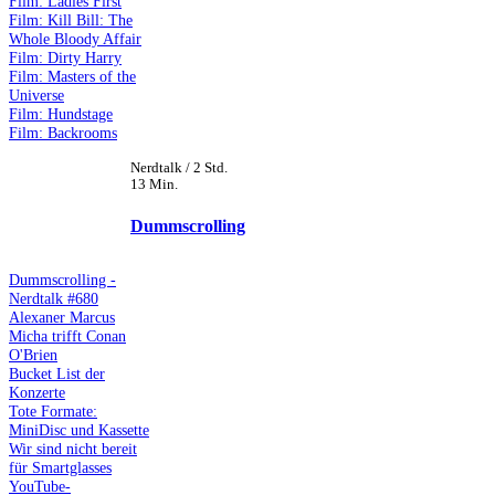
Film: Ladies First
Film: Kill Bill: The
Whole Bloody Affair
Film: Dirty Harry
Film: Masters of the
Universe
Film: Hundstage
Film: Backrooms
Nerdtalk / 2 Std.
13 Min.
Dummscrolling
Dummscrolling -
Nerdtalk #680
Alexaner Marcus
Micha trifft Conan
O'Brien
Bucket List der
Konzerte
Tote Formate:
MiniDisc und Kassette
Wir sind nicht bereit
für Smartglasses
YouTube-