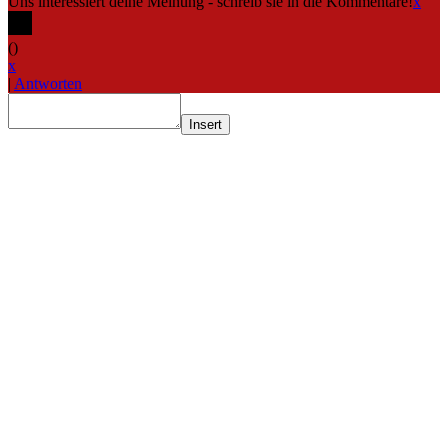
Uns interessiert deine Meinung - schreib sie in die Kommentare!
x
(
)
x
|
Antworten
Insert