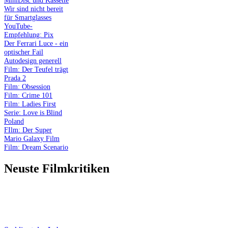
Wir sind nicht bereit
für Smartglasses
YouTube-
Empfehlung: Pix
Der Ferrari Luce - ein
optischer Fail
Autodesign generell
Film: Der Teufel trägt
Prada 2
Film: Obsession
Film: Crime 101
Film: Ladies First
Serie: Love is Blind
Poland
FIlm: Der Super
Mario Galaxy Film
Film: Dream Scenario
Neuste Filmkritiken