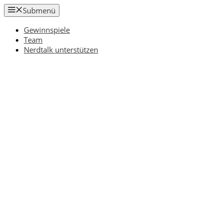
Zum
Submenü
Inhalt
springen
Gewinnspiele
Team
Nerdtalk unterstützen