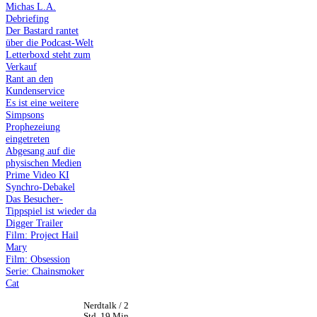
Michas L.A.
Debriefing
Der Bastard rantet
über die Podcast-Welt
Letterboxd steht zum
Verkauf
Rant an den
Kundenservice
Es ist eine weitere
Simpsons
Prophezeiung
eingetreten
Abgesang auf die
physischen Medien
Prime Video KI
Synchro-Debakel
Das Besucher-
Tippspiel ist wieder da
Digger Trailer
Film: Project Hail
Mary
Film: Obsession
Serie: Chainsmoker
Cat
Nerdtalk / 2
Std. 19 Min.