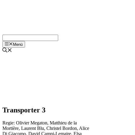
Menü
Transporter 3
Regie:
Olivier Megaton
,
Matthieu de la
Mortière
,
Laurent Blu
,
Christel Bordon
,
Alice
Di Giacomo
,
David Campi-Lemaire
,
Elsa