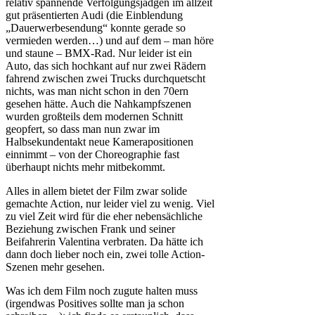
relativ spannende Verfolgungsjadgen im allzeit
gut präsentierten Audi (die Einblendung
„Dauerwerbesendung“ konnte gerade so
vermieden werden…) und auf dem – man höre
und staune – BMX-Rad. Nur leider ist ein
Auto, das sich hochkant auf nur zwei Rädern
fahrend zwischen zwei Trucks durchquetscht
nichts, was man nicht schon in den 70ern
gesehen hätte. Auch die Nahkampfszenen
wurden großteils dem modernen Schnitt
geopfert, so dass man nun zwar im
Halbsekundentakt neue Kamerapositionen
einnimmt – von der Choreographie fast
überhaupt nichts mehr mitbekommt.
Alles in allem bietet der Film zwar solide
gemachte Action, nur leider viel zu wenig. Viel
zu viel Zeit wird für die eher nebensächliche
Beziehung zwischen Frank und seiner
Beifahrerin Valentina verbraten. Da hätte ich
dann doch lieber noch ein, zwei tolle Action-
Szenen mehr gesehen.
Was ich dem Film noch zugute halten muss
(irgendwas Positives sollte man ja schon