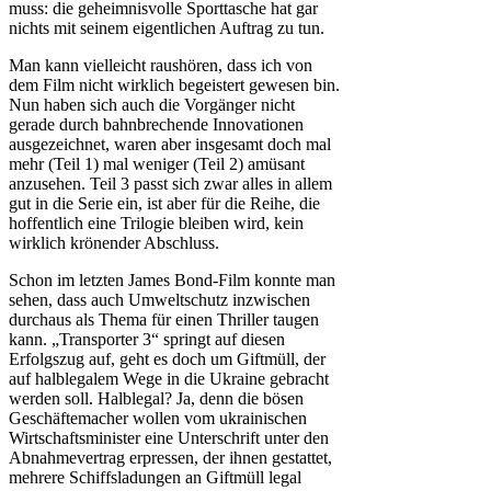
muss: die geheimnisvolle Sporttasche hat gar
nichts mit seinem eigentlichen Auftrag zu tun.
Man kann vielleicht raushören, dass ich von
dem Film nicht wirklich begeistert gewesen bin.
Nun haben sich auch die Vorgänger nicht
gerade durch bahnbrechende Innovationen
ausgezeichnet, waren aber insgesamt doch mal
mehr (Teil 1) mal weniger (Teil 2) amüsant
anzusehen. Teil 3 passt sich zwar alles in allem
gut in die Serie ein, ist aber für die Reihe, die
hoffentlich eine Trilogie bleiben wird, kein
wirklich krönender Abschluss.
Schon im letzten James Bond-Film konnte man
sehen, dass auch Umweltschutz inzwischen
durchaus als Thema für einen Thriller taugen
kann. „Transporter 3“ springt auf diesen
Erfolgszug auf, geht es doch um Giftmüll, der
auf halblegalem Wege in die Ukraine gebracht
werden soll. Halblegal? Ja, denn die bösen
Geschäftemacher wollen vom ukrainischen
Wirtschaftsminister eine Unterschrift unter den
Abnahmevertrag erpressen, der ihnen gestattet,
mehrere Schiffsladungen an Giftmüll legal