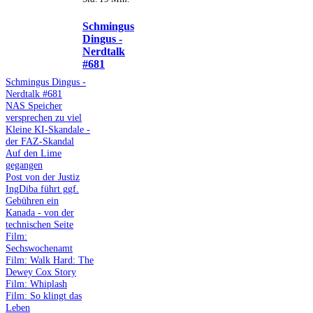
Schmingus
Dingus -
Nerdtalk
#681
Schmingus Dingus -
Nerdtalk #681
NAS Speicher
versprechen zu viel
Kleine KI-Skandale -
der FAZ-Skandal
Auf den Lime
gegangen
Post von der Justiz
IngDiba führt ggf.
Gebühren ein
Kanada - von der
technischen Seite
Film:
Sechswochenamt
Film: Walk Hard: The
Dewey Cox Story
Film: Whiplash
Film: So klingt das
Leben