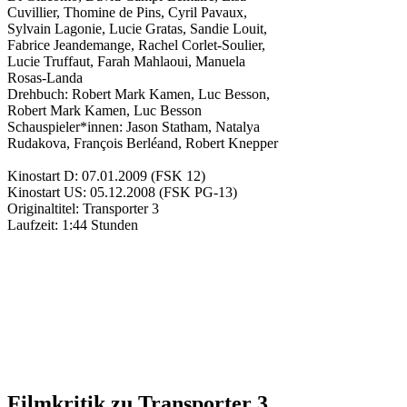
Cuvillier
,
Thomine de Pins
,
Cyril Pavaux
,
Sylvain Lagonie
,
Lucie Gratas
,
Sandie Louit
,
Fabrice Jeandemange
,
Rachel Corlet-Soulier
,
Lucie Truffaut
,
Farah Mahlaoui
,
Manuela
Rosas-Landa
Drehbuch:
Robert Mark Kamen
,
Luc Besson
,
Robert Mark Kamen
,
Luc Besson
Schauspieler*innen:
Jason Statham
,
Natalya
Rudakova
,
François Berléand
,
Robert Knepper
Kinostart D:
07.01.2009
(FSK 12)
Kinostart US:
05.12.2008
(FSK PG-13)
Originaltitel:
Transporter 3
Laufzeit:
1:44 Stunden
Filmkritik zu
Transporter 3