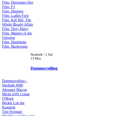
Film: Disclosure Day
Film: F1
Film: Hoppers
Film: Ladies First
Film: Kill Bill: The
Whole Bloody Affair
Film: Dirty Harry
Film: Masters of the
Universe
Film: Hundstage
Film: Backrooms
Nerdtalk / 2 Std.
13 Min.
Dummscrolling
Dummscrolling -
Nerdtalk #680
Alexaner Marcus
Micha trifft Conan
O'Brien
Bucket List der
Konzerte
Tote Formate:
MiniDisc und Kassette