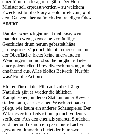
einzuführen. Ich sag nur: gähn. Der Herr
Minister soll erpresst werden – zu welchem
Zweck, ist für die Story absolut irrelevant, gibt
dem Ganzen aber natürlich den trendigen Öko-
Anstrich.
Darüber wäre ich gar nicht mal böse, wenn
man denn wenigstens eine vernünftige
Geschichte drum herum gebastelt hätte.
„Transporter 3“ jedoch bleibt immer schön an
der Oberfläche, bietet keine unerwarteten
Wendungen und nutzt so die mögliche Tiefe
einer potenziellen Umweltverschmutzung nicht
annähernd aus. Alles bloßes Beiwerk. Nur für
was? Für die Action?
Hier enttäuscht der Film auf voller Länge.
Natürlich gibt es wieder die üblichen
Kampfszenen, in denen Statham unter Beweis
stellen kann, dass er einen Waschbrettbauch
pflegt, wie kaum ein anderer Schauspieler. Der
Witz des ersten Teils ist nun jedoch vollends
verflogen. Aus den ehemals smarten Sprüchen
sind hier und da nun ein paar müde Lacher
geworden. Immerhin bietet der Film zwei