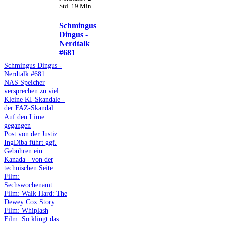
Std. 19 Min.
Schmingus
Dingus -
Nerdtalk
#681
Schmingus Dingus -
Nerdtalk #681
NAS Speicher
versprechen zu viel
Kleine KI-Skandale -
der FAZ-Skandal
Auf den Lime
gegangen
Post von der Justiz
IngDiba führt ggf.
Gebühren ein
Kanada - von der
technischen Seite
Film:
Sechswochenamt
Film: Walk Hard: The
Dewey Cox Story
Film: Whiplash
Film: So klingt das