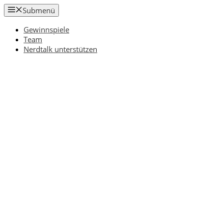
Zum
Submenü
Inhalt
springen
Gewinnspiele
Team
Nerdtalk unterstützen