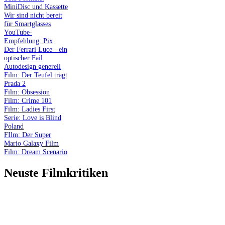
MiniDisc und Kassette
Wir sind nicht bereit
für Smartglasses
YouTube-
Empfehlung: Pix
Der Ferrari Luce - ein
optischer Fail
Autodesign generell
Film: Der Teufel trägt
Prada 2
Film: Obsession
Film: Crime 101
Film: Ladies First
Serie: Love is Blind
Poland
FIlm: Der Super
Mario Galaxy Film
Film: Dream Scenario
Neuste Filmkritiken