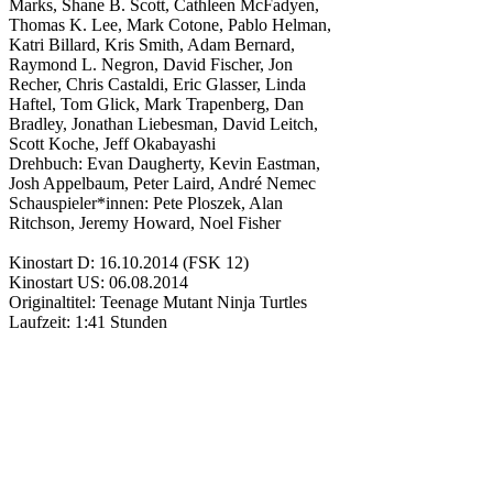
Marks
,
Shane B. Scott
,
Cathleen McFadyen
,
Thomas K. Lee
,
Mark Cotone
,
Pablo Helman
,
Katri Billard
,
Kris Smith
,
Adam Bernard
,
Raymond L. Negron
,
David Fischer
,
Jon
Recher
,
Chris Castaldi
,
Eric Glasser
,
Linda
Haftel
,
Tom Glick
,
Mark Trapenberg
,
Dan
Bradley
,
Jonathan Liebesman
,
David Leitch
,
Scott Koche
,
Jeff Okabayashi
Drehbuch:
Evan Daugherty
,
Kevin Eastman
,
Josh Appelbaum
,
Peter Laird
,
André Nemec
Schauspieler*innen:
Pete Ploszek
,
Alan
Ritchson
,
Jeremy Howard
,
Noel Fisher
Kinostart D:
16.10.2014
(FSK 12)
Kinostart US:
06.08.2014
Originaltitel:
Teenage Mutant Ninja Turtles
Laufzeit:
1:41 Stunden