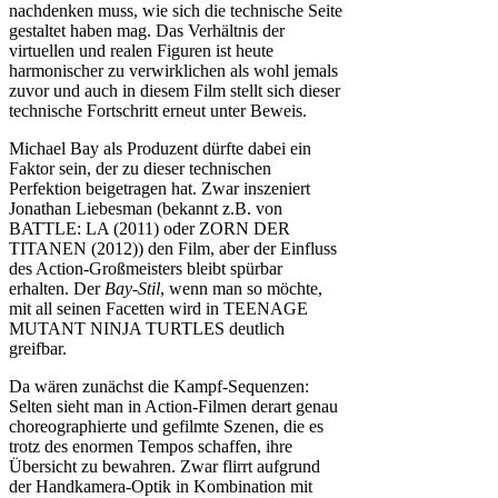
nachdenken muss, wie sich die technische Seite
gestaltet haben mag. Das Verhältnis der
virtuellen und realen Figuren ist heute
harmonischer zu verwirklichen als wohl jemals
zuvor und auch in diesem Film stellt sich dieser
technische Fortschritt erneut unter Beweis.
Michael Bay als Produzent dürfte dabei ein
Faktor sein, der zu dieser technischen
Perfektion beigetragen hat. Zwar inszeniert
Jonathan Liebesman (bekannt z.B. von
BATTLE: LA (2011) oder ZORN DER
TITANEN (2012)) den Film, aber der Einfluss
des Action-Großmeisters bleibt spürbar
erhalten. Der
Bay-Stil
, wenn man so möchte,
mit all seinen Facetten wird in TEENAGE
MUTANT NINJA TURTLES deutlich
greifbar.
Da wären zunächst die Kampf-Sequenzen:
Selten sieht man in Action-Filmen derart genau
choreographierte und gefilmte Szenen, die es
trotz des enormen Tempos schaffen, ihre
Übersicht zu bewahren. Zwar flirrt aufgrund
der Handkamera-Optik in Kombination mit