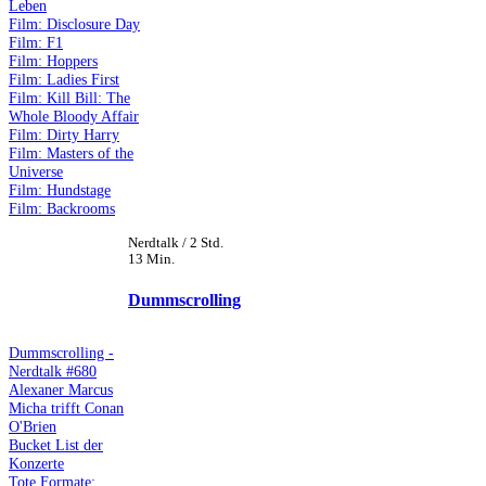
Leben
Film: Disclosure Day
Film: F1
Film: Hoppers
Film: Ladies First
Film: Kill Bill: The
Whole Bloody Affair
Film: Dirty Harry
Film: Masters of the
Universe
Film: Hundstage
Film: Backrooms
Nerdtalk / 2 Std.
13 Min.
Dummscrolling
Dummscrolling -
Nerdtalk #680
Alexaner Marcus
Micha trifft Conan
O'Brien
Bucket List der
Konzerte
Tote Formate: