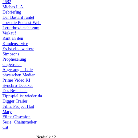
#682
Michas L.A.
Debriefing
Der Bastard rantet
über die Podcast-Welt
Letterboxd steht zum
Verkauf
Rant an den
Kundenservice
Es ist eine weitere
Simpsons
Prophezeiung
eingetreten
Abgesang auf die
physischen Medien
Prime Video KI
Synchro-Debakel
Das Besucher-
Tippspiel ist wieder da
Digger Trailer
Film: Project Hail
Mary
Film: Obsession
Serie: Chainsmoker
Cat
Nerdtalk / 2