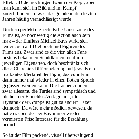
Effekt-3D dennoch irgendwann der Kopf, aber
man kann sich im Bild und im Kampf
zurechtfinden – etwas, das gerade in den letzten
Jahren häufig vernachlässigt wurde.
Doch so perfekt die technische Umsetzung des
Films ist, so hochwertig die Action auch sein
mag – der Einfluss Michael Bays wirkt sich
leider auch auf Drehbuch und Figuren des
Films aus. Zwar sind es die vier, allen Fans
bestens bekannten Schildkröten mit ihren
jeweiligen Eigenarten, doch beschränkt sich
diese Charakter-Differenzierung auf jeweils ein
markantes Merkmal der Figur, das vom Film
dann immer mal wieder in einen flotten Spruch
gegossen werden kann. Die Lacher zünden
zwar allesamt, die Turtles sind sympathisch und
bleiben der Franchise-Vorlage treu, die
Dynamik der Gruppe ist gut balanciert – aber
dennoch: Da wäre mehr möglich gewesen, da
hätte es eben der bei Bay immer wieder
vermissten Prise Interesse für die Erzählung
bedurft.
So ist der Film packend, visuell überwältigend