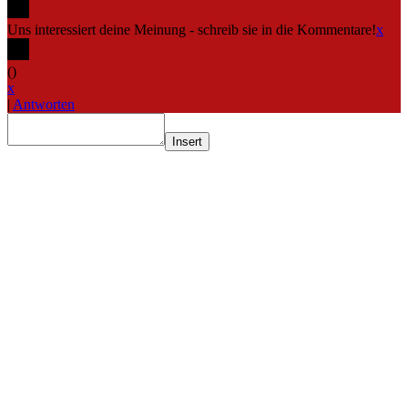
Uns interessiert deine Meinung - schreib sie in die Kommentare!
x
(
)
x
|
Antworten
Insert