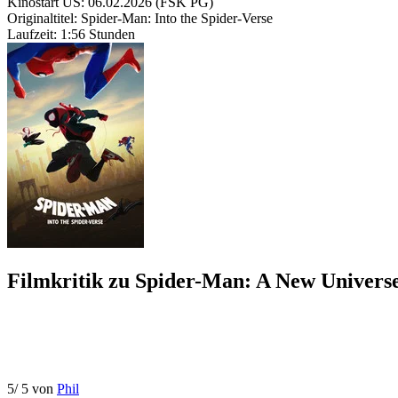
Kinostart US:
06.02.2026
(FSK PG)
Originaltitel:
Spider-Man: Into the Spider-Verse
Laufzeit:
1:56 Stunden
Filmkritik zu
Spider-Man: A New Univers
5
/
5
von
Phil