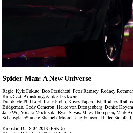
Spider-Man: A New Universe
Regie:
Kyle Fukuto
,
Bob Persichetti
,
Peter Ramsey
,
Rodney Rothma
Kim
,
Scott Armstrong
,
Anibis Lockward
Drehbuch:
Phil Lord
,
Katie Smith
,
Kasey Fagerquist
,
Rodney Rothm
Bridgeman
,
Cody Cameron
,
Heiko von Drengenberg
,
Denise Koyam
Jane Wu
,
Yoriaki Mochizuki
,
Ryan Savas
,
Miles Thompson
,
Mark Ac
Schauspieler*innen:
Shameik Moore
,
Jake Johnson
,
Hailee Steinfeld
Kinostart D:
18.04.2019
(FSK 6)