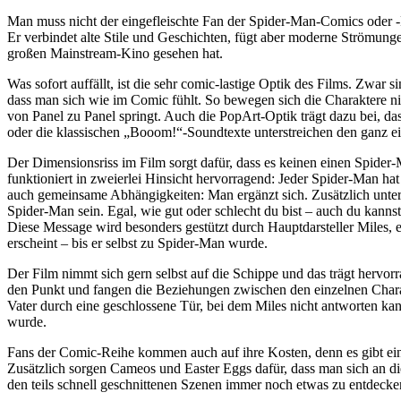
Man muss nicht der eingefleischte Fan der Spider-Man-Comics oder -F
Er verbindet alte Stile und Geschichten, fügt aber moderne Strömunge
großen Mainstream-Kino gesehen hat.
Was sofort auffällt, ist die sehr comic-lastige Optik des Films. Zwar 
dass man sich wie im Comic fühlt. So bewegen sich die Charaktere ni
von Panel zu Panel springt. Auch die PopArt-Optik trägt dazu bei, d
oder die klassischen „Booom!“-Soundtexte unterstreichen den ganz e
Der Dimensionsriss im Film sorgt dafür, dass es keinen einen Spider-
funktioniert in zweierlei Hinsicht hervorragend: Jeder Spider-Man h
auch gemeinsame Abhängigkeiten: Man ergänzt sich. Zusätzlich unter
Spider-Man sein. Egal, wie gut oder schlecht du bist – auch du kanns
Diese Message wird besonders gestützt durch Hauptdarsteller Miles, 
erscheint – bis er selbst zu Spider-Man wurde.
Der Film nimmt sich gern selbst auf die Schippe und das trägt hervo
den Punkt und fangen die Beziehungen zwischen den einzelnen Char
Vater durch eine geschlossene Tür, bei dem Miles nicht antworten kan
wurde.
Fans der Comic-Reihe kommen auch auf ihre Kosten, denn es gibt ei
Zusätzlich sorgen Cameos und Easter Eggs dafür, dass man sich an di
den teils schnell geschnittenen Szenen immer noch etwas zu entdecken