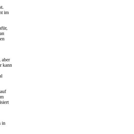
t.
ht im
afür,
man
sen
, aber
er kann
al
 auf
em
siert
 in