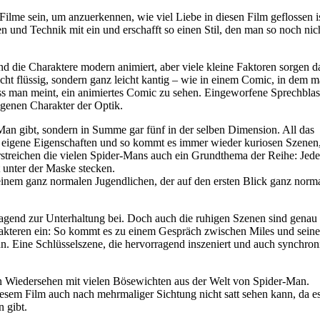
ilme sein, um anzuerkennen, wie viel Liebe in diesen Film geflossen is
n und Technik mit ein und erschafft so einen Stil, den man so noch nic
sind die Charaktere modern animiert, aber viele kleine Faktoren sorgen d
cht flüssig, sondern ganz leicht kantig – wie in einem Comic, in dem 
ass man meint, ein animiertes Comic zu sehen. Eingeworfene Sprechbla
igenen Charakter der Optik.
Man gibt, sondern in Summe gar fünf in der selben Dimension. All das
at eigene Eigenschaften und so kommt es immer wieder kuriosen Szenen
streichen die vielen Spider-Mans auch ein Grundthema der Reihe: Jed
t unter der Maske stecken.
einem ganz normalen Jugendlichen, der auf den ersten Blick ganz norm
rragend zur Unterhaltung bei. Doch auch die ruhigen Szenen sind genau
akteren ein: So kommt es zu einem Gespräch zwischen Miles und sein
n. Eine Schlüsselszene, die hervorragend inszeniert und auch synchroni
n Wiedersehen mit vielen Bösewichten aus der Welt von Spider-Man.
esem Film auch nach mehrmaliger Sichtung nicht satt sehen kann, da es
 gibt.