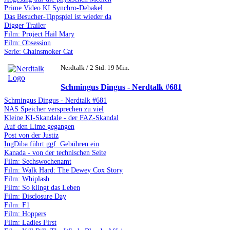
Prime Video KI Synchro-Debakel
Das Besucher-Tippspiel ist wieder da
Digger Trailer
Film: Project Hail Mary
Film: Obsession
Serie: Chainsmoker Cat
Nerdtalk / 2 Std. 19 Min.
Schmingus Dingus - Nerdtalk #681
Schmingus Dingus - Nerdtalk #681
NAS Speicher versprechen zu viel
Kleine KI-Skandale - der FAZ-Skandal
Auf den Lime gegangen
Post von der Justiz
IngDiba führt ggf. Gebühren ein
Kanada - von der technischen Seite
Film: Sechswochenamt
Film: Walk Hard: The Dewey Cox Story
Film: Whiplash
Film: So klingt das Leben
Film: Disclosure Day
Film: F1
Film: Hoppers
Film: Ladies First