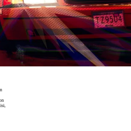
m
on
isi
,