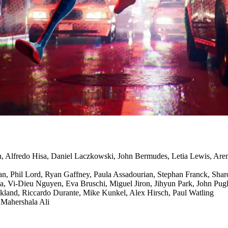
n
,
Alfredo Hisa
,
Daniel Laczkowski
,
John Bermudes
,
Letia Lewis
,
Are
an
,
Phil Lord
,
Ryan Gaffney
,
Paula Assadourian
,
Stephan Franck
,
Shar
a
,
Vi-Dieu Nguyen
,
Eva Bruschi
,
Miguel Jiron
,
Jihyun Park
,
John Pugl
kland
,
Riccardo Durante
,
Mike Kunkel
,
Alex Hirsch
,
Paul Watling
,
Mahershala Ali