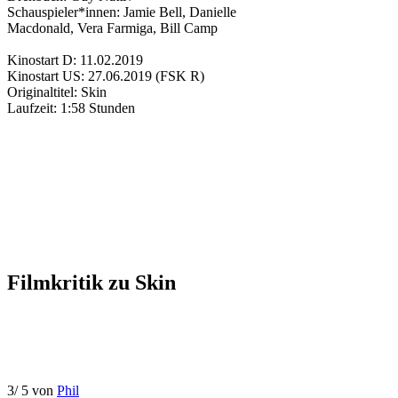
Schauspieler*innen:
Jamie Bell
,
Danielle
Macdonald
,
Vera Farmiga
,
Bill Camp
Kinostart D:
11.02.2019
Kinostart US:
27.06.2019
(FSK R)
Originaltitel:
Skin
Laufzeit:
1:58 Stunden
Filmkritik zu
Skin
3
/
5
von
Phil