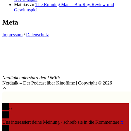
Mathias
zu
The Running Man – Blu-Ray-Review und
Gewinnspiel
Meta
Impressum
/
Datenschutz
Nerdtalk unterstützt den DMKS
Nerdtalk – Der Podcast über Kinofilme | Copyright © 2026
0
Uns interessiert deine Meinung - schreib sie in die Kommentare!
x