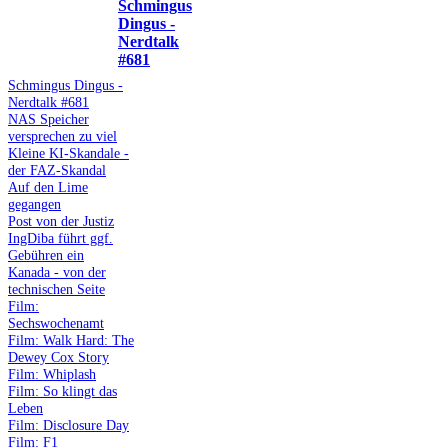
Schmingus
Dingus -
Nerdtalk
#681
Schmingus Dingus -
Nerdtalk #681
NAS Speicher
versprechen zu viel
Kleine KI-Skandale -
der FAZ-Skandal
Auf den Lime
gegangen
Post von der Justiz
IngDiba führt ggf.
Gebühren ein
Kanada - von der
technischen Seite
Film:
Sechswochenamt
Film: Walk Hard: The
Dewey Cox Story
Film: Whiplash
Film: So klingt das
Leben
Film: Disclosure Day
Film: F1