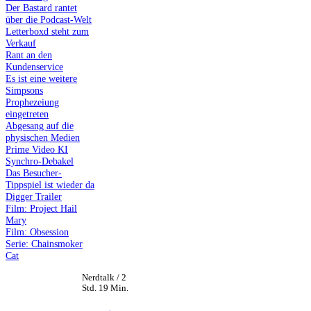
Der Bastard rantet
über die Podcast-Welt
Letterboxd steht zum
Verkauf
Rant an den
Kundenservice
Es ist eine weitere
Simpsons
Prophezeiung
eingetreten
Abgesang auf die
physischen Medien
Prime Video KI
Synchro-Debakel
Das Besucher-
Tippspiel ist wieder da
Digger Trailer
Film: Project Hail
Mary
Film: Obsession
Serie: Chainsmoker
Cat
Nerdtalk / 2
Std. 19 Min.