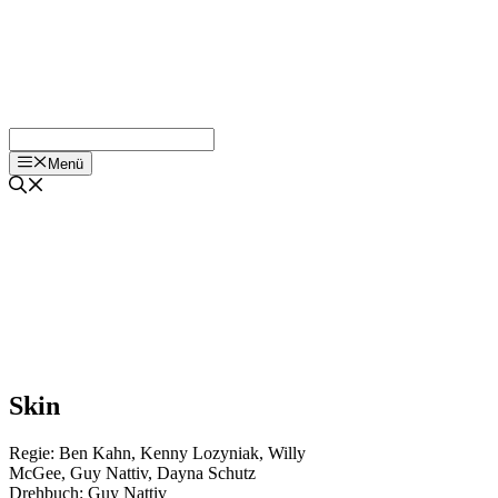
Menü
Skin
Regie:
Ben Kahn
,
Kenny Lozyniak
,
Willy
McGee
,
Guy Nattiv
,
Dayna Schutz
Drehbuch:
Guy Nattiv