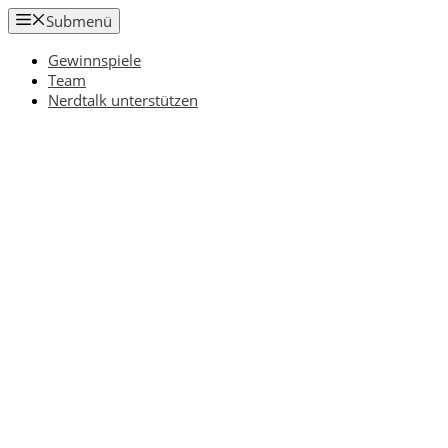
Zum
Submenü
Inhalt
springen
Gewinnspiele
Team
Nerdtalk unterstützen