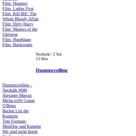
Film: Hoppers
Film: Ladies First
Film: Kill Bill: The
Whole Bloody Affair
Film: Dirty Harry
Film: Masters of the
Universe
Film: Hundstage
Film: Backrooms
Nerdtalk / 2 Std.
13 Min.
Dummscrolling
Dummscrolling -
Nerdtalk #680
Alexaner Marcus
Micha trifft Conan
O'Brien
Bucket List der
Konzerte
Tote Formate:
MiniDisc und Kassette
Wir sind nicht bereit