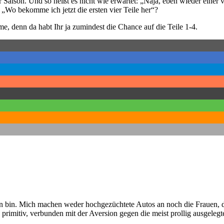
 Saison. Und so heißt es nicht wie erwartet: „Naja, eben wieder einer 
„Wo bekomme ich jetzt die ersten vier Teile her“?
e, denn da habt Ihr ja zumindest die Chance auf die Teile 1-4.
ofan bin. Mich machen weder hochgezüchtete Autos an noch die Frauen, 
zu primitiv, verbunden mit der Aversion gegen die meist prollig ausgelegt