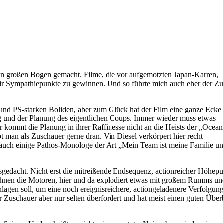
en großen Bogen gemacht. Filme, die vor aufgemotzten Japan-Karren,
ir Sympathiepunkte zu gewinnen. Und so führte mich auch eher der Zuf
n und PS-starken Boliden, aber zum Glück hat der Film eine ganze Ecke
ung und der Planung des eigentlichen Coups. Immer wieder muss etwas
 kommt die Planung in ihrer Raffinesse nicht an die Heists der „Ocean
t man als Zuschauer gerne dran. Vin Diesel verkörpert hier recht
 auch einige Pathos-Monologe der Art „Mein Team ist meine Familie u
sgedacht. Nicht erst die mitreißende Endsequenz, actionreicher Höhep
röhnen die Motoren, hier und da explodiert etwas mit großem Rumms u
lagen soll, um eine noch ereignisreichere, actiongeladenere Verfolgun
r Zuschauer aber nur selten überfordert und hat meist einen guten Über