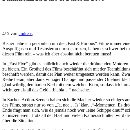
4
/
5
von
andreas
Bisher habe ich persönlich um die „Fast & Furious“-Filme immer ein
Auspuffgasen und Testosteron nur so strotzen, haben es schwer bei m
diesen Film rein – was ich aber absolut nicht bereuen muss!
In „Fast Five“ gibt es natürlich auch wieder die dröhnenden Motore
zu bieten. Ein Großteil des Films beschäftigt sich mit der Teambild
beschafft werden, damit der Plan weiter umgesetzt werden kann. Zwar
Reihe heran, aber dank witziger Dialoge und passender Oneliner bleib
glaubwürdig den harten Kerl mit dem weichen Kern, so dass ich ihm
wichtiger als all das Geld…blabla…“ nachsehe.
In Sachen Action-Szenen haben sich die Macher wieder so einiges au
des Films, strotzt nur so von „Ja, nee… Is’ klar…“-Momenten. Es d
Ende fragt man sich, wie da jemals noch wer „eine Schippe drauf“ sch
zu inszenieren. Trotz all der Hast und vielen Kameraschnitten wird de
über die Situation.