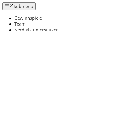
Zum
Submenü
Inhalt
springen
Gewinnspiele
Team
Nerdtalk unterstützen