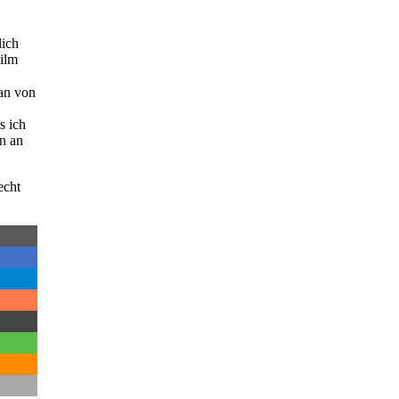
lich
Film
man von
s ich
n an
echt