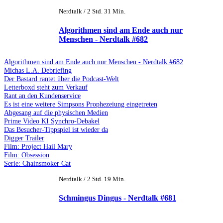
Nerdtalk / 2 Std. 31 Min.
Algorithmen sind am Ende auch nur
Menschen - Nerdtalk #682
Algorithmen sind am Ende auch nur Menschen - Nerdtalk #682
Michas L.A. Debriefing
Der Bastard rantet über die Podcast-Welt
Letterboxd steht zum Verkauf
Rant an den Kundenservice
Es ist eine weitere Simpsons Prophezeiung eingetreten
Abgesang auf die physischen Medien
Prime Video KI Synchro-Debakel
Das Besucher-Tippspiel ist wieder da
Digger Trailer
Film: Project Hail Mary
Film: Obsession
Serie: Chainsmoker Cat
Nerdtalk / 2 Std. 19 Min.
Schmingus Dingus - Nerdtalk #681