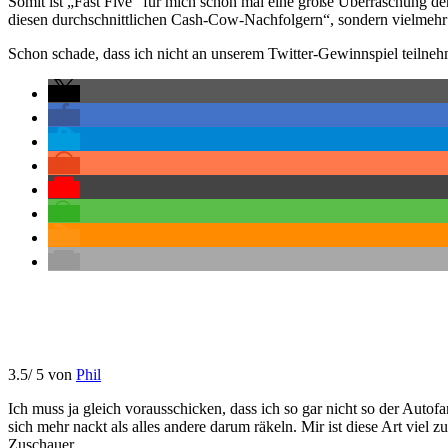
Somit ist „Fast Five“ für mich schon mal eine große Überraschung der
diesen durchschnittlichen Cash-Cow-Nachfolgern“, sondern vielmehr 
Schon schade, dass ich nicht an unserem Twitter-Gewinnspiel teilnehm
3.5
/
5
von
Phil
Ich muss ja gleich vorausschicken, dass ich so gar nicht so der Aut
sich mehr nackt als alles andere darum räkeln. Mir ist diese Art viel 
Zuschauer.