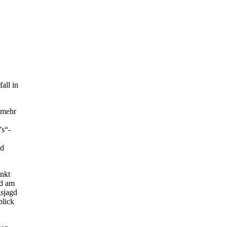
all in
 mehr
’s“-
nd
unkt
nd am
gsjagd
blick