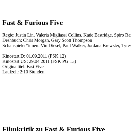
Fast & Furious Five
Regie:
Justin Lin
,
Valeria Migliassi Collins
,
Katie Eastridge
,
Spiro Ra
Drehbuch:
Chris Morgan
,
Gary Scott Thompson
Schauspieler*innen:
Vin Diesel
,
Paul Walker
,
Jordana Brewster
,
Tyre
Kinostart D:
01.09.2011
(FSK 12)
Kinostart US:
29.04.2011
(FSK PG-13)
Originaltitel:
Fast Five
Laufzeit:
2:10 Stunden
Filmkritik zu
Fast & Furious Five