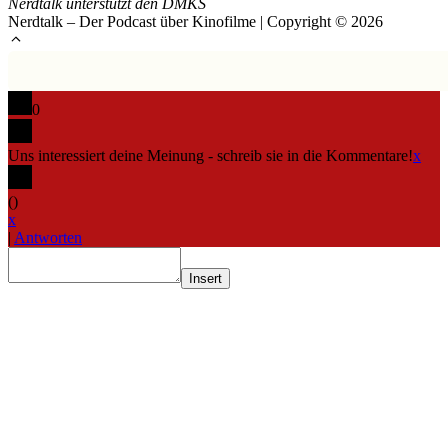
Nerdtalk unterstützt den DMKS
Nerdtalk – Der Podcast über Kinofilme | Copyright © 2026
0
Uns interessiert deine Meinung - schreib sie in die Kommentare!
x
(
)
x
|
Antworten
Insert