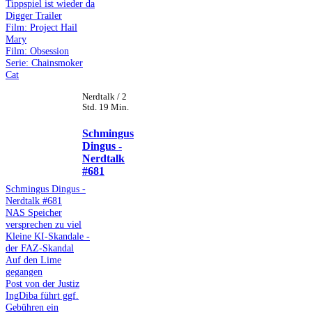
Tippspiel ist wieder da
Digger Trailer
Film: Project Hail
Mary
Film: Obsession
Serie: Chainsmoker
Cat
Nerdtalk / 2
Std. 19 Min.
Schmingus
Dingus -
Nerdtalk
#681
Schmingus Dingus -
Nerdtalk #681
NAS Speicher
versprechen zu viel
Kleine KI-Skandale -
der FAZ-Skandal
Auf den Lime
gegangen
Post von der Justiz
IngDiba führt ggf.
Gebühren ein