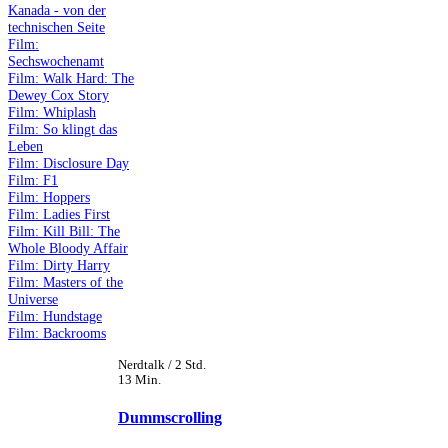
Kanada - von der
technischen Seite
Film:
Sechswochenamt
Film: Walk Hard: The
Dewey Cox Story
Film: Whiplash
Film: So klingt das
Leben
Film: Disclosure Day
Film: F1
Film: Hoppers
Film: Ladies First
Film: Kill Bill: The
Whole Bloody Affair
Film: Dirty Harry
Film: Masters of the
Universe
Film: Hundstage
Film: Backrooms
Nerdtalk / 2 Std.
13 Min.
Dummscrolling