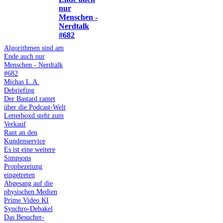
nur
Menschen -
Nerdtalk
#682
Algorithmen sind am
Ende auch nur
Menschen - Nerdtalk
#682
Michas L.A.
Debriefing
Der Bastard rantet
über die Podcast-Welt
Letterboxd steht zum
Verkauf
Rant an den
Kundenservice
Es ist eine weitere
Simpsons
Prophezeiung
eingetreten
Abgesang auf die
physischen Medien
Prime Video KI
Synchro-Debakel
Das Besucher-