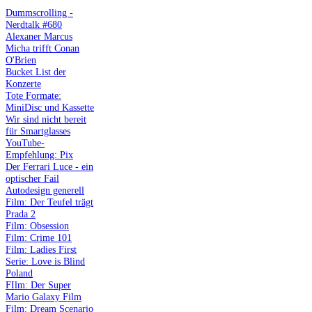
Dummscrolling -
Nerdtalk #680
Alexaner Marcus
Micha trifft Conan
O'Brien
Bucket List der
Konzerte
Tote Formate:
MiniDisc und Kassette
Wir sind nicht bereit
für Smartglasses
YouTube-
Empfehlung: Pix
Der Ferrari Luce - ein
optischer Fail
Autodesign generell
Film: Der Teufel trägt
Prada 2
Film: Obsession
Film: Crime 101
Film: Ladies First
Serie: Love is Blind
Poland
FIlm: Der Super
Mario Galaxy Film
Film: Dream Scenario