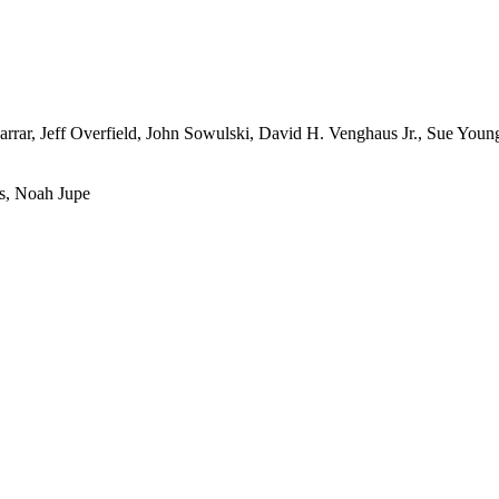
arrar
,
Jeff Overfield
,
John Sowulski
,
David H. Venghaus Jr.
,
Sue Youn
s
,
Noah Jupe