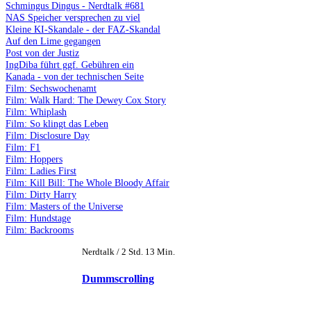
Schmingus Dingus - Nerdtalk #681
NAS Speicher versprechen zu viel
Kleine KI-Skandale - der FAZ-Skandal
Auf den Lime gegangen
Post von der Justiz
IngDiba führt ggf. Gebühren ein
Kanada - von der technischen Seite
Film: Sechswochenamt
Film: Walk Hard: The Dewey Cox Story
Film: Whiplash
Film: So klingt das Leben
Film: Disclosure Day
Film: F1
Film: Hoppers
Film: Ladies First
Film: Kill Bill: The Whole Bloody Affair
Film: Dirty Harry
Film: Masters of the Universe
Film: Hundstage
Film: Backrooms
Nerdtalk / 2 Std. 13 Min.
Dummscrolling