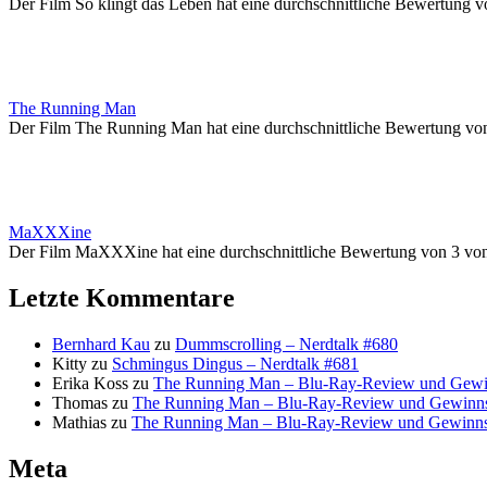
Der Film So klingt das Leben hat eine durchschnittliche Bewertung v
The Running Man
Der Film The Running Man hat eine durchschnittliche Bewertung vo
MaXXXine
Der Film MaXXXine hat eine durchschnittliche Bewertung von 3 vo
Letzte Kommentare
Bernhard Kau
zu
Dummscrolling – Nerdtalk #680
Kitty
zu
Schmingus Dingus – Nerdtalk #681
Erika Koss
zu
The Running Man – Blu-Ray-Review und Gewi
Thomas
zu
The Running Man – Blu-Ray-Review und Gewinns
Mathias
zu
The Running Man – Blu-Ray-Review und Gewinns
Meta