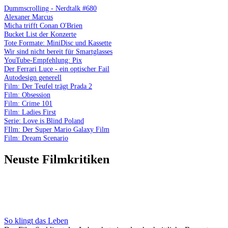
Dummscrolling - Nerdtalk #680
Alexaner Marcus
Micha trifft Conan O'Brien
Bucket List der Konzerte
Tote Formate: MiniDisc und Kassette
Wir sind nicht bereit für Smartglasses
YouTube-Empfehlung: Pix
Der Ferrari Luce - ein optischer Fail
Autodesign generell
Film: Der Teufel trägt Prada 2
Film: Obsession
Film: Crime 101
Film: Ladies First
Serie: Love is Blind Poland
FIlm: Der Super Mario Galaxy Film
Film: Dream Scenario
Neuste Filmkritiken
So klingt das Leben