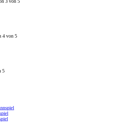
on 3 von 5
n 4 von 5
n 5
nnspiel
piel
piel