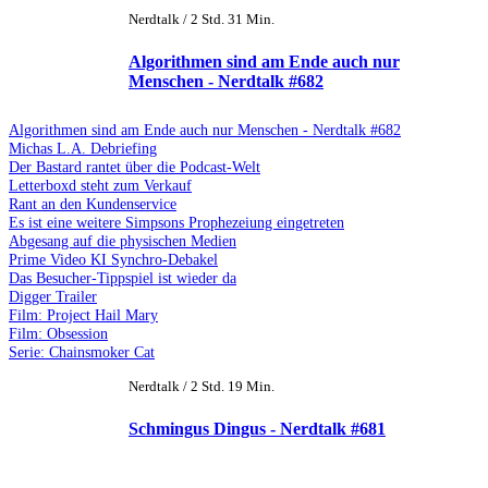
Nerdtalk / 2 Std. 31 Min.
Algorithmen sind am Ende auch nur
Menschen - Nerdtalk #682
Algorithmen sind am Ende auch nur Menschen - Nerdtalk #682
Michas L.A. Debriefing
Der Bastard rantet über die Podcast-Welt
Letterboxd steht zum Verkauf
Rant an den Kundenservice
Es ist eine weitere Simpsons Prophezeiung eingetreten
Abgesang auf die physischen Medien
Prime Video KI Synchro-Debakel
Das Besucher-Tippspiel ist wieder da
Digger Trailer
Film: Project Hail Mary
Film: Obsession
Serie: Chainsmoker Cat
Nerdtalk / 2 Std. 19 Min.
Schmingus Dingus - Nerdtalk #681