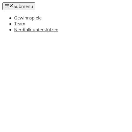
Zum
Submenü
Inhalt
springen
Gewinnspiele
Team
Nerdtalk unterstützen