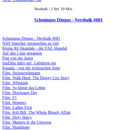
Nerdtalk / 2 Std. 19 Min.
Schmingus Dingus - Nerdtalk #681
Schmingus Dingus - Nerdtalk #681
NAS Speicher versprechen zu viel
Kleine KI-Skandale - der FAZ-Skandal
Auf den Lime gegangen
Post von der Justiz
IngDiba führt ggf. Gebühren ein
Kanada - von der technischen Seite
Film: Sechswochenamt
Film: Walk Hard: The Dewey Cox Story
Film: Whiplash
Film: So klingt das Leben
Film: Disclosure Day
Film: F1
Film: Hoppers
Film: Ladies First
Film: Kill Bill: The Whole Bloody Affair
Film: Dirty Harry
Film: Masters of the Universe
Film: Hundstage