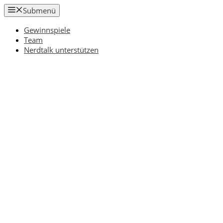
Zum
Submenü
Inhalt
springen
Gewinnspiele
Team
Nerdtalk unterstützen