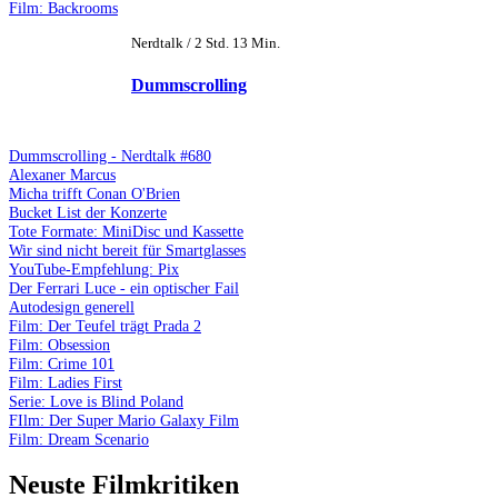
Film: Backrooms
Nerdtalk / 2 Std. 13 Min.
Dummscrolling
Dummscrolling - Nerdtalk #680
Alexaner Marcus
Micha trifft Conan O'Brien
Bucket List der Konzerte
Tote Formate: MiniDisc und Kassette
Wir sind nicht bereit für Smartglasses
YouTube-Empfehlung: Pix
Der Ferrari Luce - ein optischer Fail
Autodesign generell
Film: Der Teufel trägt Prada 2
Film: Obsession
Film: Crime 101
Film: Ladies First
Serie: Love is Blind Poland
FIlm: Der Super Mario Galaxy Film
Film: Dream Scenario
Neuste Filmkritiken