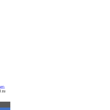
ser-
l zu