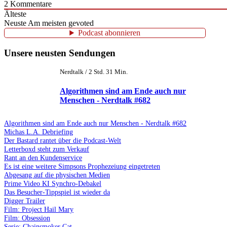
2
Kommentare
Älteste
Neuste
Am meisten gevoted
Podcast abonnieren
Unsere neusten Sendungen
Nerdtalk / 2 Std. 31 Min.
Algorithmen sind am Ende auch nur
Menschen - Nerdtalk #682
Algorithmen sind am Ende auch nur Menschen - Nerdtalk #682
Michas L.A. Debriefing
Der Bastard rantet über die Podcast-Welt
Letterboxd steht zum Verkauf
Rant an den Kundenservice
Es ist eine weitere Simpsons Prophezeiung eingetreten
Abgesang auf die physischen Medien
Prime Video KI Synchro-Debakel
Das Besucher-Tippspiel ist wieder da
Digger Trailer
Film: Project Hail Mary
Film: Obsession
Serie: Chainsmoker Cat