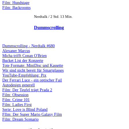
Film: Hundstage
Film: Backrooms
Nerdtalk / 2 Std. 13 Min.
Dummscrolling
Dummscrolling - Nerdtalk #680
Alexaner Marcus
Micha trifft Conan O'Brien
Bucket List der Konzerte
Tote Formate: MiniDisc und Kassette
Wir sind nicht bereit für Smartglasses
YouTube-Empfehlung: Pix
Der Ferrari Luce - ein optischer Fail
Autodesign generell
Film: Der Teufel trägt Prada 2
Film: Obsession
Film: Crime 101
Film: Ladies First
Serie: Love is Blind Poland
FIlm: Der Super Mario Galaxy Film
Film: Dream Scenario