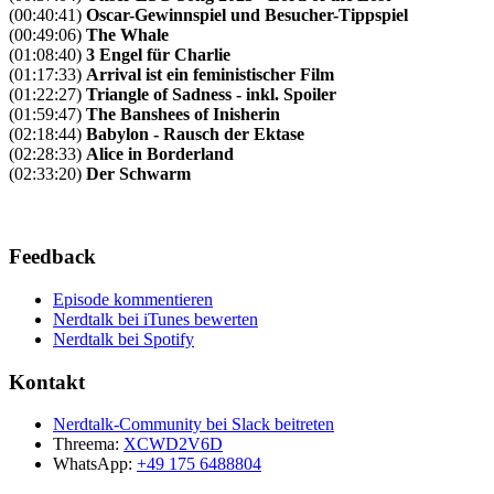
(00:40:41)
Oscar-Gewinnspiel und Besucher-Tippspiel
(00:49:06)
The Whale
(01:08:40)
3 Engel für Charlie
(01:17:33)
Arrival ist ein feministischer Film
(01:22:27)
Triangle of Sadness - inkl. Spoiler
(01:59:47)
The Banshees of Inisherin
(02:18:44)
Babylon - Rausch der Ektase
(02:28:33)
Alice in Borderland
(02:33:20)
Der Schwarm
Feedback
Episode kommentieren
Nerdtalk bei iTunes bewerten
Nerdtalk bei Spotify
Kontakt
Nerdtalk-Community bei Slack beitreten
Threema:
XCWD2V6D
WhatsApp:
+49 175 6488804