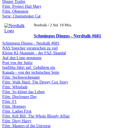
Digger Trailer
Film: Project Hail Mary
Film: Obsession
Serie: Chainsmoker Cat
Nerdtalk / 2 Std. 19 Min.
Schmingus Dingus - Nerdtalk #681
Schmingus Dingus - Nerdtalk #681
NAS Speicher versprechen zu viel
Kleine KI-Skandale - der FAZ-Skandal
Auf den Lime gegangen
Post von der Justiz
IngDiba führt ggf. Gebühren ein
Kanada - von der technischen Seite
Film: Sechswochenamt
Film: Walk Hard: The Dewey Cox Story
Film: Whiplash
Film: So klingt das Leben
Film: Disclosure Day
Film: F1
Film: Hoppers
Film: Ladies First
Film: Kill Bill: The Whole Bloody Affair
Film: Dirty Harry
Film: Masters of the Universe