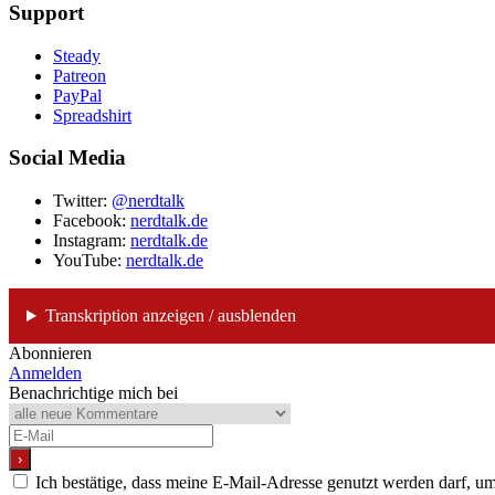
Support
Steady
Patreon
PayPal
Spreadshirt
Social Media
Twitter:
@nerdtalk
Facebook:
nerdtalk.de
Instagram:
nerdtalk.de
YouTube:
nerdtalk.de
Transkription anzeigen / ausblenden
Abonnieren
Anmelden
Benachrichtige mich bei
Ich bestätige, dass meine E-Mail-Adresse genutzt werden darf, 