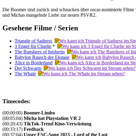
Die Boomer sind zurück und schnacken über oscar-nominierte Filme 
und Michas mangelnde Liebe zur neuen PSVR2.
Gesehene Filme / Serien
Triangle of Sadness
3 Engel für Charlie
*
The Banshees of Inisherin
Babylon Rausch der Ekstase
Alice in Borderland
Der Schwarm
The Whale
Timecodes:
(00:00:00)
Boomer-Limbo
(00:05:04)
Micha hat Playstation VR 2
(00:20:43)
TikTok-Trend Kino-Verwüstung
(00:33:17)
Feedback
(00:37:04)
Unser ESC-Song 2023 - Lord of the Lost