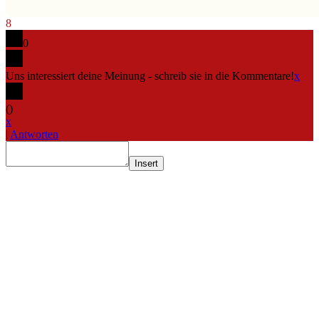
8
0
Uns interessiert deine Meinung - schreib sie in die Kommentare!
x
(
)
x
|
Antworten
Insert