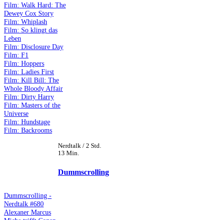
Film: Walk Hard: The
Dewey Cox Story
Film: Whiplash
Film: So klingt das
Leben
Film: Disclosure Day
Film: F1
Film: Hoppers
Film: Ladies First
Film: Kill Bill: The
Whole Bloody Affair
Film: Dirty Harry
Film: Masters of the
Universe
Film: Hundstage
Film: Backrooms
Nerdtalk / 2 Std.
13 Min.
Dummscrolling
Dummscrolling -
Nerdtalk #680
Alexaner Marcus