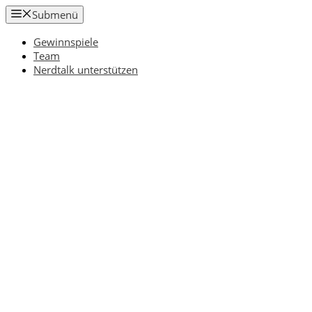
Zum
Submenü
Inhalt
springen
Gewinnspiele
Team
Nerdtalk unterstützen