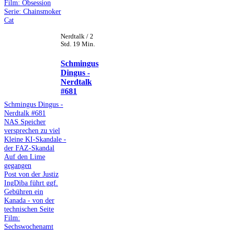
Film: Obsession
Serie: Chainsmoker
Cat
Nerdtalk / 2
Std. 19 Min.
Schmingus
Dingus -
Nerdtalk
#681
Schmingus Dingus -
Nerdtalk #681
NAS Speicher
versprechen zu viel
Kleine KI-Skandale -
der FAZ-Skandal
Auf den Lime
gegangen
Post von der Justiz
IngDiba führt ggf.
Gebühren ein
Kanada - von der
technischen Seite
Film:
Sechswochenamt