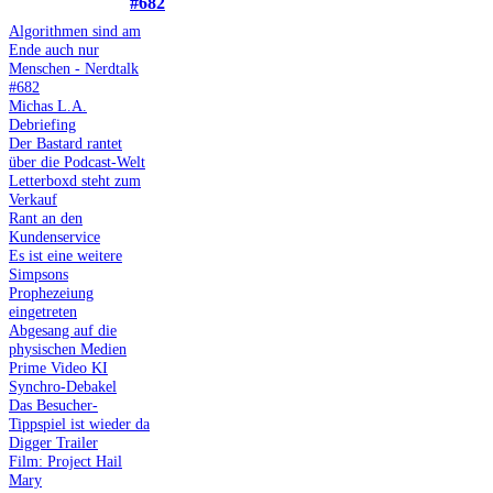
#682
Algorithmen sind am
Ende auch nur
Menschen - Nerdtalk
#682
Michas L.A.
Debriefing
Der Bastard rantet
über die Podcast-Welt
Letterboxd steht zum
Verkauf
Rant an den
Kundenservice
Es ist eine weitere
Simpsons
Prophezeiung
eingetreten
Abgesang auf die
physischen Medien
Prime Video KI
Synchro-Debakel
Das Besucher-
Tippspiel ist wieder da
Digger Trailer
Film: Project Hail
Mary