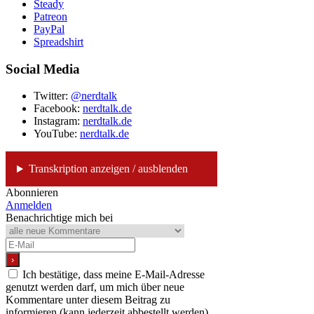
Steady
Patreon
PayPal
Spreadshirt
Social Media
Twitter:
@nerdtalk
Facebook:
nerdtalk.de
Instagram:
nerdtalk.de
YouTube:
nerdtalk.de
Transkription anzeigen / ausblenden
Abonnieren
Anmelden
Benachrichtige mich bei
Ich bestätige, dass meine E-Mail-Adresse
genutzt werden darf, um mich über neue
Kommentare unter diesem Beitrag zu
informieren (kann jederzeit abbestellt werden)