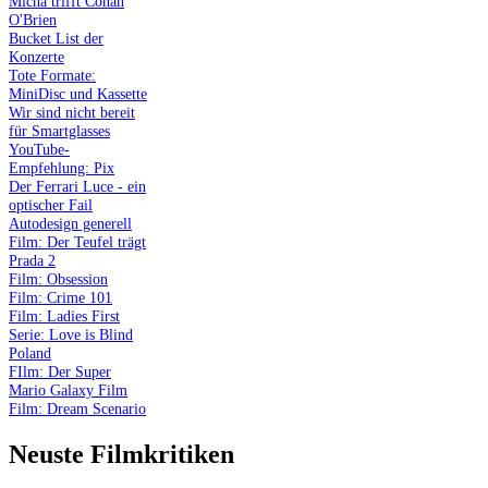
Micha trifft Conan
O'Brien
Bucket List der
Konzerte
Tote Formate:
MiniDisc und Kassette
Wir sind nicht bereit
für Smartglasses
YouTube-
Empfehlung: Pix
Der Ferrari Luce - ein
optischer Fail
Autodesign generell
Film: Der Teufel trägt
Prada 2
Film: Obsession
Film: Crime 101
Film: Ladies First
Serie: Love is Blind
Poland
FIlm: Der Super
Mario Galaxy Film
Film: Dream Scenario
Neuste Filmkritiken