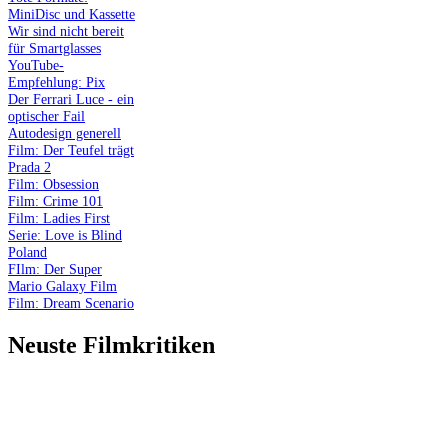
MiniDisc und Kassette
Wir sind nicht bereit
für Smartglasses
YouTube-
Empfehlung: Pix
Der Ferrari Luce - ein
optischer Fail
Autodesign generell
Film: Der Teufel trägt
Prada 2
Film: Obsession
Film: Crime 101
Film: Ladies First
Serie: Love is Blind
Poland
FIlm: Der Super
Mario Galaxy Film
Film: Dream Scenario
Neuste Filmkritiken