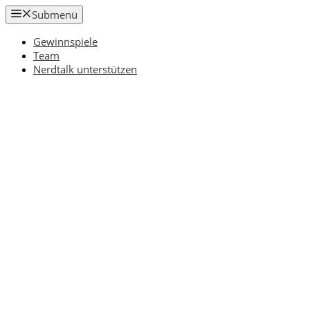
Zum
Submenü
Inhalt
springen
Gewinnspiele
Team
Nerdtalk unterstützen