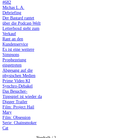
#682
Michas L.A.
Debriefing
Der Bastard rantet
über die Podcast-Welt
Letterboxd steht zum
Verkauf
Rant an den
Kundenservice
Es ist eine weitere
Simpsons
Prophezeiung
eingetreten
Abgesang auf die
physischen Medien
Prime Video KI
Synchro-Debakel
Das Besucher-
Tippspiel ist wieder da
Digger Trailer
Film: Project Hail
Mary
Film: Obsession
Serie: Chainsmoker
Cat
Nerdtalk / 2