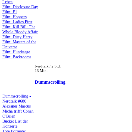
Leben
Film: Disclosure Day
Film: F1
Film: Hoppers
Film: Ladies First
Film: Kill Bill: The
Whole Bloody Affair
Film: Dirty Harry
Film: Masters of the
Universe
Film: Hundstage
Film: Backrooms
Nerdtalk / 2 Std.
13 Min.
Dummscrolling
Dummscrolling -
Nerdtalk #680
Alexaner Marcus
Micha trifft Conan
O'Brien
Bucket List der
Konzerte
Tote Formate: