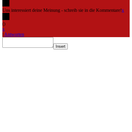
Uns interessiert deine Meinung - schreib sie in die Kommentare!
x
(
)
x
|
Antworten
Insert