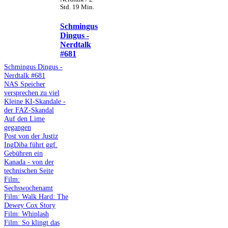
Std. 19 Min.
Schmingus
Dingus -
Nerdtalk
#681
Schmingus Dingus -
Nerdtalk #681
NAS Speicher
versprechen zu viel
Kleine KI-Skandale -
der FAZ-Skandal
Auf den Lime
gegangen
Post von der Justiz
IngDiba führt ggf.
Gebühren ein
Kanada - von der
technischen Seite
Film:
Sechswochenamt
Film: Walk Hard: The
Dewey Cox Story
Film: Whiplash
Film: So klingt das