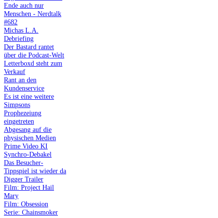
Ende auch nur
Menschen - Nerdtalk
#682
Michas L.A.
Debriefing
Der Bastard rantet
über die Podcast-Welt
Letterboxd steht zum
Verkauf
Rant an den
Kundenservice
Es ist eine weitere
Simpsons
Prophezeiung
eingetreten
Abgesang auf die
physischen Medien
Prime Video KI
Synchro-Debakel
Das Besucher-
Tippspiel ist wieder da
Digger Trailer
Film: Project Hail
Mary
Film: Obsession
Serie: Chainsmoker