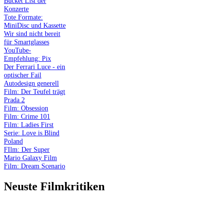
Bucket List der
Konzerte
Tote Formate:
MiniDisc und Kassette
Wir sind nicht bereit
für Smartglasses
YouTube-
Empfehlung: Pix
Der Ferrari Luce - ein
optischer Fail
Autodesign generell
Film: Der Teufel trägt
Prada 2
Film: Obsession
Film: Crime 101
Film: Ladies First
Serie: Love is Blind
Poland
FIlm: Der Super
Mario Galaxy Film
Film: Dream Scenario
Neuste Filmkritiken