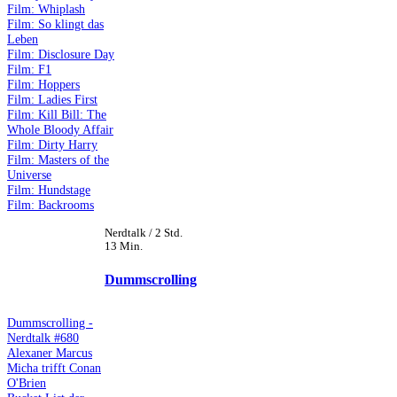
Film: Whiplash
Film: So klingt das
Leben
Film: Disclosure Day
Film: F1
Film: Hoppers
Film: Ladies First
Film: Kill Bill: The
Whole Bloody Affair
Film: Dirty Harry
Film: Masters of the
Universe
Film: Hundstage
Film: Backrooms
Nerdtalk / 2 Std.
13 Min.
Dummscrolling
Dummscrolling -
Nerdtalk #680
Alexaner Marcus
Micha trifft Conan
O'Brien