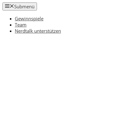
Zum
Submenü
Inhalt
springen
Gewinnspiele
Team
Nerdtalk unterstützen