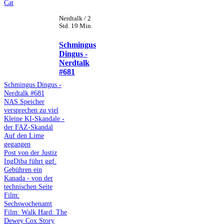
Cat
Nerdtalk / 2
Std. 19 Min.
Schmingus
Dingus -
Nerdtalk
#681
Schmingus Dingus -
Nerdtalk #681
NAS Speicher
versprechen zu viel
Kleine KI-Skandale -
der FAZ-Skandal
Auf den Lime
gegangen
Post von der Justiz
IngDiba führt ggf.
Gebühren ein
Kanada - von der
technischen Seite
Film:
Sechswochenamt
Film: Walk Hard: The
Dewey Cox Story