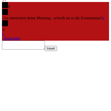
0
Uns interessiert deine Meinung - schreib sie in die Kommentare!
x
(
)
x
|
Antworten
Insert