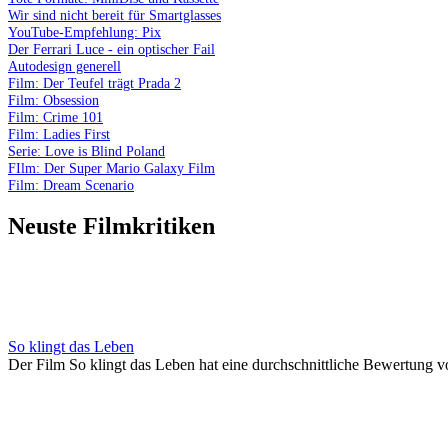
Wir sind nicht bereit für Smartglasses
YouTube-Empfehlung: Pix
Der Ferrari Luce - ein optischer Fail
Autodesign generell
Film: Der Teufel trägt Prada 2
Film: Obsession
Film: Crime 101
Film: Ladies First
Serie: Love is Blind Poland
FIlm: Der Super Mario Galaxy Film
Film: Dream Scenario
Neuste Filmkritiken
So klingt das Leben
Der Film So klingt das Leben hat eine durchschnittliche Bewertung v