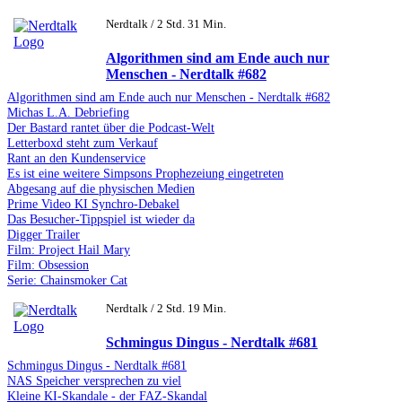
Nerdtalk / 2 Std. 31 Min.
Algorithmen sind am Ende auch nur
Menschen - Nerdtalk #682
Algorithmen sind am Ende auch nur Menschen - Nerdtalk #682
Michas L.A. Debriefing
Der Bastard rantet über die Podcast-Welt
Letterboxd steht zum Verkauf
Rant an den Kundenservice
Es ist eine weitere Simpsons Prophezeiung eingetreten
Abgesang auf die physischen Medien
Prime Video KI Synchro-Debakel
Das Besucher-Tippspiel ist wieder da
Digger Trailer
Film: Project Hail Mary
Film: Obsession
Serie: Chainsmoker Cat
Nerdtalk / 2 Std. 19 Min.
Schmingus Dingus - Nerdtalk #681
Schmingus Dingus - Nerdtalk #681
NAS Speicher versprechen zu viel
Kleine KI-Skandale - der FAZ-Skandal