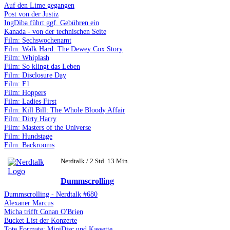
Auf den Lime gegangen
Post von der Justiz
IngDiba führt ggf. Gebühren ein
Kanada - von der technischen Seite
Film: Sechswochenamt
Film: Walk Hard: The Dewey Cox Story
Film: Whiplash
Film: So klingt das Leben
Film: Disclosure Day
Film: F1
Film: Hoppers
Film: Ladies First
Film: Kill Bill: The Whole Bloody Affair
Film: Dirty Harry
Film: Masters of the Universe
Film: Hundstage
Film: Backrooms
Nerdtalk / 2 Std. 13 Min.
Dummscrolling
Dummscrolling - Nerdtalk #680
Alexaner Marcus
Micha trifft Conan O'Brien
Bucket List der Konzerte
Tote Formate: MiniDisc und Kassette