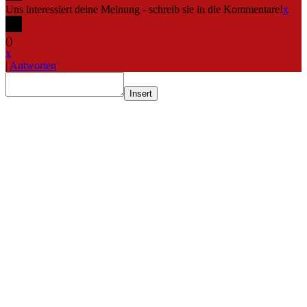
Uns interessiert deine Meinung - schreib sie in die Kommentare!
x
(
)
x
|
Antworten
Insert