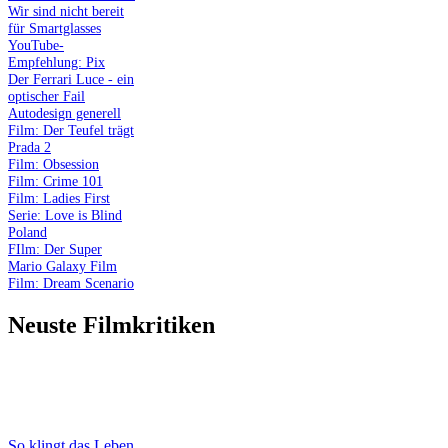
Wir sind nicht bereit
für Smartglasses
YouTube-
Empfehlung: Pix
Der Ferrari Luce - ein
optischer Fail
Autodesign generell
Film: Der Teufel trägt
Prada 2
Film: Obsession
Film: Crime 101
Film: Ladies First
Serie: Love is Blind
Poland
FIlm: Der Super
Mario Galaxy Film
Film: Dream Scenario
Neuste Filmkritiken
So klingt das Leben