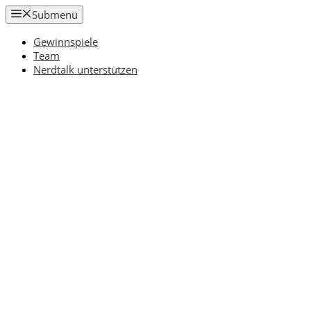
Zum
Submenü
Inhalt
springen
Gewinnspiele
Team
Nerdtalk unterstützen