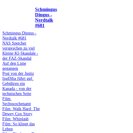
Schmingus
Dingus -
Nerdtalk
#681
Schmingus Dingus -
Nerdtalk #681
NAS Speicher
versprechen zu viel
Kleine KI-Skandale -
der FAZ-Skandal
Auf den Lime
gegangen
Post von der Justiz
IngDiba führt ggf.
Gebühren ein
Kanada - von der
technischen Seite
Film:
Sechswochenamt
Film: Walk Hard: The
Dewey Cox Story
Film: Whiplash
Film: So klingt das
Leben