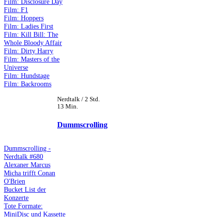
Film: Disclosure Day
Film: F1
Film: Hoppers
Film: Ladies First
Film: Kill Bill: The
Whole Bloody Affair
Film: Dirty Harry
Film: Masters of the
Universe
Film: Hundstage
Film: Backrooms
Nerdtalk / 2 Std.
13 Min.
Dummscrolling
Dummscrolling -
Nerdtalk #680
Alexaner Marcus
Micha trifft Conan
O'Brien
Bucket List der
Konzerte
Tote Formate:
MiniDisc und Kassette