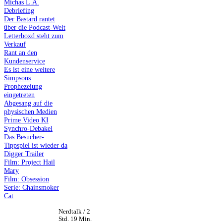
Michas L.A.
Debriefing
Der Bastard rantet
über die Podcast-Welt
Letterboxd steht zum
Verkauf
Rant an den
Kundenservice
Es ist eine weitere
Simpsons
Prophezeiung
eingetreten
Abgesang auf die
physischen Medien
Prime Video KI
Synchro-Debakel
Das Besucher-
Tippspiel ist wieder da
Digger Trailer
Film: Project Hail
Mary
Film: Obsession
Serie: Chainsmoker
Cat
Nerdtalk / 2
Std. 19 Min.