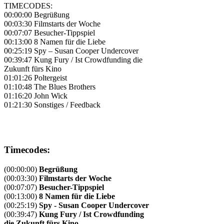
TIMECODES:
00:00:00 Begrüßung
00:03:30 Filmstarts der Woche
00:07:07 Besucher-Tippspiel
00:13:00 8 Namen für die Liebe
00:25:19 Spy – Susan Cooper Undercover
00:39:47 Kung Fury / Ist Crowdfunding die
Zukunft fürs Kino
01:01:26 Poltergeist
01:10:48 The Blues Brothers
01:16:20 John Wick
01:21:30 Sonstiges / Feedback
Timecodes:
(00:00:00)
Begrüßung
(00:03:30)
Filmstarts der Woche
(00:07:07)
Besucher-Tippspiel
(00:13:00)
8 Namen für die Liebe
(00:25:19)
Spy - Susan Cooper Undercover
(00:39:47)
Kung Fury / Ist Crowdfunding
die Zukunft fürs Kino