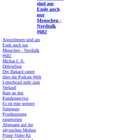
sind am
Ende auch
nur
Menschen -
Nerdtalk
#682
Algorithmen sind am
Ende auch nur
Menschen - Nerdtalk
#682
Michas L.A.
Debriefing
Der Bastard rantet
über die Podcast-Welt
Letterboxd steht zum
Verkauf
Rant an den
Kundenservice
Es ist eine weitere
Simpsons
Prophezeiung
eingetreten
Abgesang auf die
physischen Medien
Prime Video KI