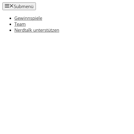
Zum
Submenü
Inhalt
springen
Gewinnspiele
Team
Nerdtalk unterstützen