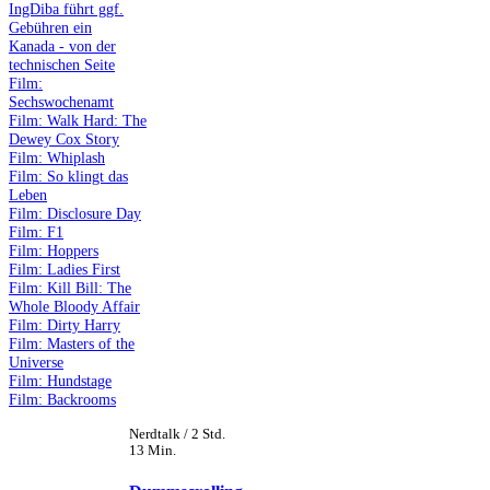
IngDiba führt ggf.
Gebühren ein
Kanada - von der
technischen Seite
Film:
Sechswochenamt
Film: Walk Hard: The
Dewey Cox Story
Film: Whiplash
Film: So klingt das
Leben
Film: Disclosure Day
Film: F1
Film: Hoppers
Film: Ladies First
Film: Kill Bill: The
Whole Bloody Affair
Film: Dirty Harry
Film: Masters of the
Universe
Film: Hundstage
Film: Backrooms
Nerdtalk / 2 Std.
13 Min.