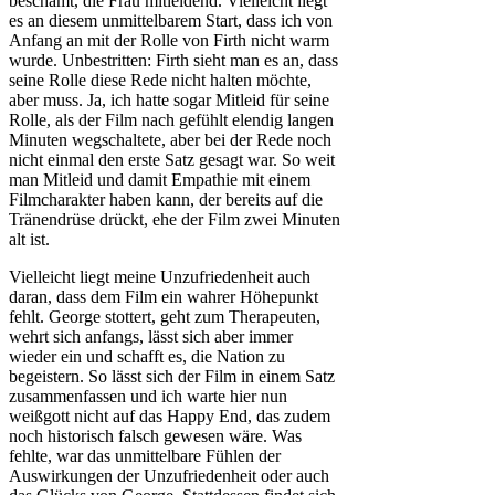
beschämt, die Frau mitleidend. Vielleicht liegt
es an diesem unmittelbarem Start, dass ich von
Anfang an mit der Rolle von Firth nicht warm
wurde. Unbestritten: Firth sieht man es an, dass
seine Rolle diese Rede nicht halten möchte,
aber muss. Ja, ich hatte sogar Mitleid für seine
Rolle, als der Film nach gefühlt elendig langen
Minuten wegschaltete, aber bei der Rede noch
nicht einmal den erste Satz gesagt war. So weit
man Mitleid und damit Empathie mit einem
Filmcharakter haben kann, der bereits auf die
Tränendrüse drückt, ehe der Film zwei Minuten
alt ist.
Vielleicht liegt meine Unzufriedenheit auch
daran, dass dem Film ein wahrer Höhepunkt
fehlt. George stottert, geht zum Therapeuten,
wehrt sich anfangs, lässt sich aber immer
wieder ein und schafft es, die Nation zu
begeistern. So lässt sich der Film in einem Satz
zusammenfassen und ich warte hier nun
weißgott nicht auf das Happy End, das zudem
noch historisch falsch gewesen wäre. Was
fehlte, war das unmittelbare Fühlen der
Auswirkungen der Unzufriedenheit oder auch