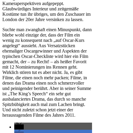
Kameraperspektiven aufgepeppt.
Glaubwürdiges Interieur und zeitgemäße
Kostüme tun ihr übriges, um den Zuschauer im
London der 20er Jahre versinken zu lassen.
Suchte man zwanghaft einen Minuspunkt, dann
bliebe wohl einzige der, dass der Film ein
wenig zu konsequent nach „auf Oscar-Kurs
angelegt“ aussieht. Aus Versatzstücken
ehemaliger Oscargewinner und Aspekten der
typischen Oscar-Checkliste wird hier ein Film
gemacht, der – zu Recht! – als heißer Favorit
mit 12 Nominierungen ins Rennen geht.
Wirklich stören tut es aber nicht. Ja, es gibt
Filme, die einen noch mehr packen; Filme, in
denen das Drama einen noch schmerzvoller
und peinigender berührt. Aber in seiner Summe
ist „The King’s Speech“ ein sehr gut
ausbalanciertes Drama, das durch so manche
Spitzbübigkeit auch mal zum Lachen bringt.
Und nicht zuletzt schon jetzt einer der
herausragenden Filme des Jahres 2011.