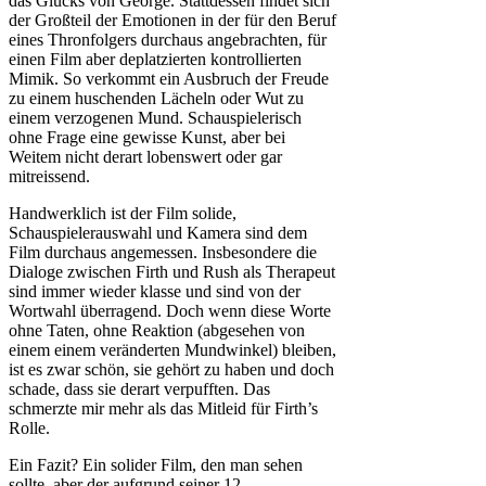
das Glücks von George. Stattdessen findet sich
der Großteil der Emotionen in der für den Beruf
eines Thronfolgers durchaus angebrachten, für
einen Film aber deplatzierten kontrollierten
Mimik. So verkommt ein Ausbruch der Freude
zu einem huschenden Lächeln oder Wut zu
einem verzogenen Mund. Schauspielerisch
ohne Frage eine gewisse Kunst, aber bei
Weitem nicht derart lobenswert oder gar
mitreissend.
Handwerklich ist der Film solide,
Schauspielerauswahl und Kamera sind dem
Film durchaus angemessen. Insbesondere die
Dialoge zwischen Firth und Rush als Therapeut
sind immer wieder klasse und sind von der
Wortwahl überragend. Doch wenn diese Worte
ohne Taten, ohne Reaktion (abgesehen von
einem einem veränderten Mundwinkel) bleiben,
ist es zwar schön, sie gehört zu haben und doch
schade, dass sie derart verpufften. Das
schmerzte mir mehr als das Mitleid für Firth’s
Rolle.
Ein Fazit? Ein solider Film, den man sehen
sollte, aber der aufgrund seiner 12