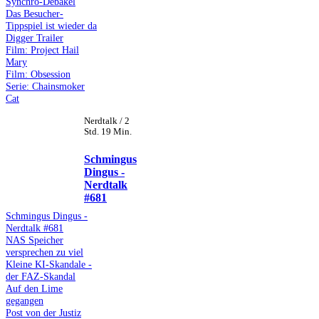
Synchro-Debakel
Das Besucher-
Tippspiel ist wieder da
Digger Trailer
Film: Project Hail
Mary
Film: Obsession
Serie: Chainsmoker
Cat
Nerdtalk / 2
Std. 19 Min.
Schmingus
Dingus -
Nerdtalk
#681
Schmingus Dingus -
Nerdtalk #681
NAS Speicher
versprechen zu viel
Kleine KI-Skandale -
der FAZ-Skandal
Auf den Lime
gegangen
Post von der Justiz