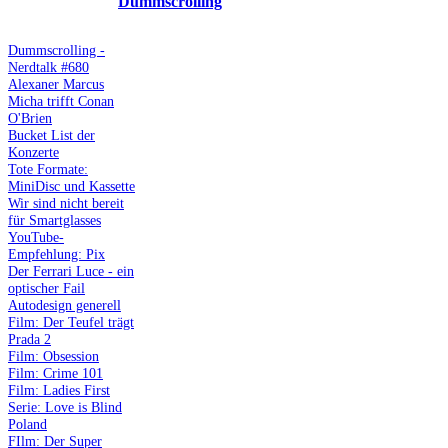
Dummscrolling
Dummscrolling -
Nerdtalk #680
Alexaner Marcus
Micha trifft Conan
O'Brien
Bucket List der
Konzerte
Tote Formate:
MiniDisc und Kassette
Wir sind nicht bereit
für Smartglasses
YouTube-
Empfehlung: Pix
Der Ferrari Luce - ein
optischer Fail
Autodesign generell
Film: Der Teufel trägt
Prada 2
Film: Obsession
Film: Crime 101
Film: Ladies First
Serie: Love is Blind
Poland
FIlm: Der Super