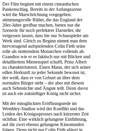
Der Film beginnt mit einem cineastischen
Paukenschlag. Bereits in der Anfangsszene
wird die Marschrichtung vorgegeben:
stimmungsvolle Bilder, die das England der
20er-Jahre greifbar machen, bieten nur die
Szenerie für noch perfektere Darsteller, die
vergessen lassen, dass hie nur Schauspieler am
Werk sind. Gleich zu Beginn nimmt man dem
hervorragend aufspielenden Colin Firth seine
rolle als stotterndem Monarchen vollends ab.
Grandios wie er es faktisch nur mit Blicken und
detailliertem Mienenspiel schafft, Prinz Albert
zu charakterisieren. Einen Mann, der sich seiner
edlen Herkunft zu jeder Sekunde bewusst ist,
der weiß, dass er von Geburt an über dem
normalen Bürger steht – der aber mit diesem
auch Sehnsüchte und Ängste teilt. Denn davor
ist auch ein zukünftiger König nicht sicher.
Mit der missglückten Eröffnungsrede im
Wembley-Stadion wird der Konflikt und das
Leiden des Königssprosses nach kürzester Zeit
sichtbar. Eine wirklich gelungene Einführung,
auf die zwei ebenso gelungene Kinostunden
folgen. Denn nicht nur Colin Firth glänzt in