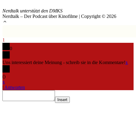
Nerdtalk unterstützt den DMKS
Nerdtalk – Der Podcast über Kinofilme | Copyright © 2026
1
0
Uns interessiert deine Meinung - schreib sie in die Kommentare!
x
(
)
x
|
Antworten
Insert