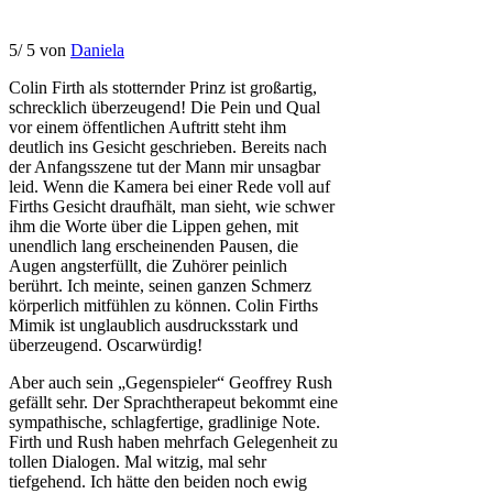
5
/
5
von
Daniela
Colin Firth als stotternder Prinz ist großartig,
schrecklich überzeugend! Die Pein und Qual
vor einem öffentlichen Auftritt steht ihm
deutlich ins Gesicht geschrieben. Bereits nach
der Anfangsszene tut der Mann mir unsagbar
leid. Wenn die Kamera bei einer Rede voll auf
Firths Gesicht draufhält, man sieht, wie schwer
ihm die Worte über die Lippen gehen, mit
unendlich lang erscheinenden Pausen, die
Augen angsterfüllt, die Zuhörer peinlich
berührt. Ich meinte, seinen ganzen Schmerz
körperlich mitfühlen zu können. Colin Firths
Mimik ist unglaublich ausdrucksstark und
überzeugend. Oscarwürdig!
Aber auch sein „Gegenspieler“ Geoffrey Rush
gefällt sehr. Der Sprachtherapeut bekommt eine
sympathische, schlagfertige, gradlinige Note.
Firth und Rush haben mehrfach Gelegenheit zu
tollen Dialogen. Mal witzig, mal sehr
tiefgehend. Ich hätte den beiden noch ewig