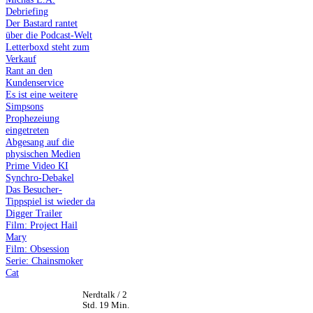
Debriefing
Der Bastard rantet
über die Podcast-Welt
Letterboxd steht zum
Verkauf
Rant an den
Kundenservice
Es ist eine weitere
Simpsons
Prophezeiung
eingetreten
Abgesang auf die
physischen Medien
Prime Video KI
Synchro-Debakel
Das Besucher-
Tippspiel ist wieder da
Digger Trailer
Film: Project Hail
Mary
Film: Obsession
Serie: Chainsmoker
Cat
Nerdtalk / 2
Std. 19 Min.