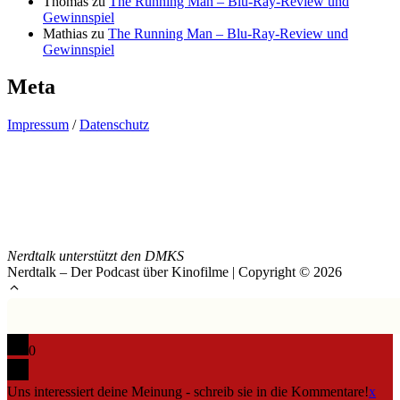
Thomas
zu
The Running Man – Blu-Ray-Review und
Gewinnspiel
Mathias
zu
The Running Man – Blu-Ray-Review und
Gewinnspiel
Meta
Impressum
/
Datenschutz
Nerdtalk unterstützt den DMKS
Nerdtalk – Der Podcast über Kinofilme | Copyright © 2026
0
Uns interessiert deine Meinung - schreib sie in die Kommentare!
x