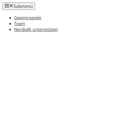
Zum
Submenü
Inhalt
springen
Gewinnspiele
Team
Nerdtalk unterstützen