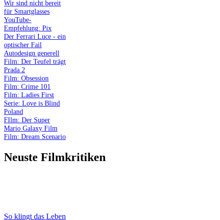
Wir sind nicht bereit
für Smartglasses
YouTube-
Empfehlung: Pix
Der Ferrari Luce - ein
optischer Fail
Autodesign generell
Film: Der Teufel trägt
Prada 2
Film: Obsession
Film: Crime 101
Film: Ladies First
Serie: Love is Blind
Poland
FIlm: Der Super
Mario Galaxy Film
Film: Dream Scenario
Neuste Filmkritiken
So klingt das Leben