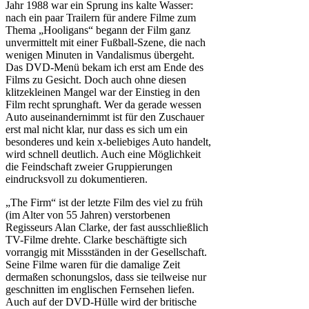
Jahr 1988 war ein Sprung ins kalte Wasser:
nach ein paar Trailern für andere Filme zum
Thema „Hooligans“ begann der Film ganz
unvermittelt mit einer Fußball-Szene, die nach
wenigen Minuten in Vandalismus übergeht.
Das DVD-Menü bekam ich erst am Ende des
Films zu Gesicht. Doch auch ohne diesen
klitzekleinen Mangel war der Einstieg in den
Film recht sprunghaft. Wer da gerade wessen
Auto auseinandernimmt ist für den Zuschauer
erst mal nicht klar, nur dass es sich um ein
besonderes und kein x-beliebiges Auto handelt,
wird schnell deutlich. Auch eine Möglichkeit
die Feindschaft zweier Gruppierungen
eindrucksvoll zu dokumentieren.
„The Firm“ ist der letzte Film des viel zu früh
(im Alter von 55 Jahren) verstorbenen
Regisseurs Alan Clarke, der fast ausschließlich
TV-Filme drehte. Clarke beschäftigte sich
vorrangig mit Missständen in der Gesellschaft.
Seine Filme waren für die damalige Zeit
dermaßen schonungslos, dass sie teilweise nur
geschnitten im englischen Fernsehen liefen.
Auch auf der DVD-Hülle wird der britische