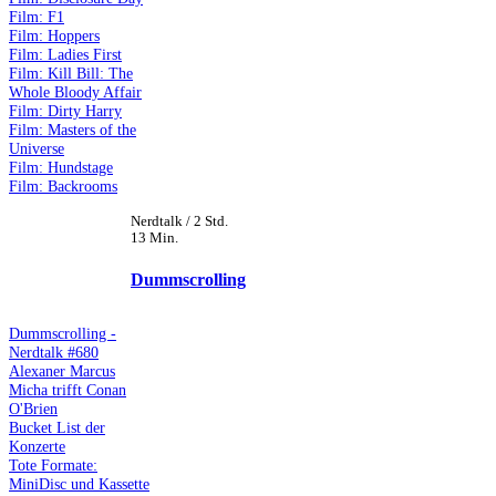
Film: F1
Film: Hoppers
Film: Ladies First
Film: Kill Bill: The
Whole Bloody Affair
Film: Dirty Harry
Film: Masters of the
Universe
Film: Hundstage
Film: Backrooms
Nerdtalk / 2 Std.
13 Min.
Dummscrolling
Dummscrolling -
Nerdtalk #680
Alexaner Marcus
Micha trifft Conan
O'Brien
Bucket List der
Konzerte
Tote Formate:
MiniDisc und Kassette