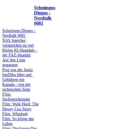
Schmingus
Dingus -
Nerdtalk
#681
Schmingus Dingus -
Nerdtalk #681
NAS Speicher
versprechen zu viel
Kleine KI-Skandale -
der FAZ-Skandal
Auf den Lime
gegangen
Post von der Justiz
IngDiba führt ggf.
Gebühren ein
Kanada - von der
technischen Seite
Film:
Sechswochenamt
Film: Walk Hard: The
Dewey Cox Story
Film: Whiplash
Film: So klingt das
Leben
Film: Disclosure Day