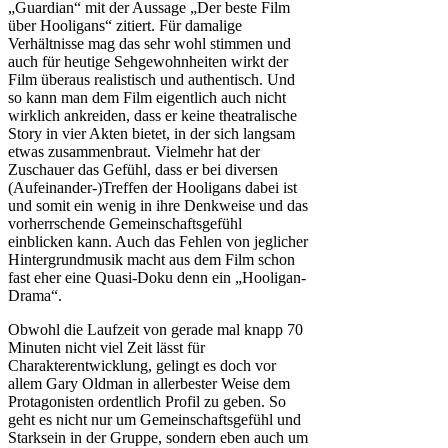
„Guardian“ mit der Aussage „Der beste Film
über Hooligans“ zitiert. Für damalige
Verhältnisse mag das sehr wohl stimmen und
auch für heutige Sehgewohnheiten wirkt der
Film überaus realistisch und authentisch. Und
so kann man dem Film eigentlich auch nicht
wirklich ankreiden, dass er keine theatralische
Story in vier Akten bietet, in der sich langsam
etwas zusammenbraut. Vielmehr hat der
Zuschauer das Gefühl, dass er bei diversen
(Aufeinander-)Treffen der Hooligans dabei ist
und somit ein wenig in ihre Denkweise und das
vorherrschende Gemeinschaftsgefühl
einblicken kann. Auch das Fehlen von jeglicher
Hintergrundmusik macht aus dem Film schon
fast eher eine Quasi-Doku denn ein „Hooligan-
Drama“.
Obwohl die Laufzeit von gerade mal knapp 70
Minuten nicht viel Zeit lässt für
Charakterentwicklung, gelingt es doch vor
allem Gary Oldman in allerbester Weise dem
Protagonisten ordentlich Profil zu geben. So
geht es nicht nur um Gemeinschaftsgefühl und
Starksein in der Gruppe, sondern eben auch um