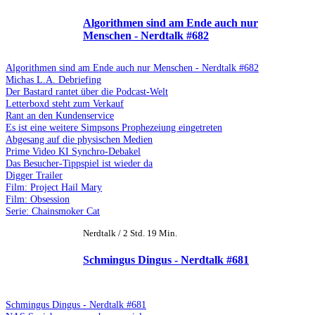
Algorithmen sind am Ende auch nur
Menschen - Nerdtalk #682
Algorithmen sind am Ende auch nur Menschen - Nerdtalk #682
Michas L.A. Debriefing
Der Bastard rantet über die Podcast-Welt
Letterboxd steht zum Verkauf
Rant an den Kundenservice
Es ist eine weitere Simpsons Prophezeiung eingetreten
Abgesang auf die physischen Medien
Prime Video KI Synchro-Debakel
Das Besucher-Tippspiel ist wieder da
Digger Trailer
Film: Project Hail Mary
Film: Obsession
Serie: Chainsmoker Cat
Nerdtalk / 2 Std. 19 Min.
Schmingus Dingus - Nerdtalk #681
Schmingus Dingus - Nerdtalk #681