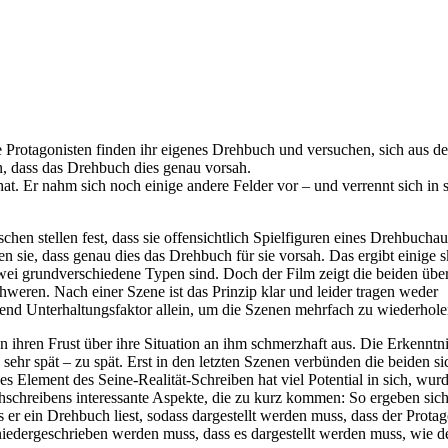
 Protagonisten finden ihr eigenes Drehbuch und versuchen, sich aus d
n, dass das Drehbuch dies genau vorsah.
at. Er nahm sich noch einige andere Felder vor – und verrennt sich in
hen stellen fest, dass sie offensichtlich Spielfiguren eines Drehbucha
n sie, dass genau dies das Drehbuch für sie vorsah. Das ergibt einige s
zwei grundverschiedene Typen sind. Doch der Film zeigt die beiden übe
chweren. Nach einer Szene ist das Prinzip klar und leider tragen weder
nd Unterhaltungsfaktor allein, um die Szenen mehrfach zu wiederhole
 ihren Frust über ihre Situation an ihm schmerzhaft aus. Die Erkenntni
sehr spät – zu spät. Erst in den letzten Szenen verbünden die beiden si
s Element des Seine-Realität-Schreiben hat viel Potential in sich, wur
hschreibens interessante Aspekte, die zu kurz kommen: So ergeben sic
 er ein Drehbuch liest, sodass dargestellt werden muss, dass der Protag
niedergeschrieben werden muss, dass es dargestellt werden muss, wie d