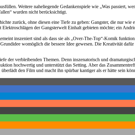
 ausfüllen. Weitere naheliegende Gedankenspiele wie „Was passiert, we
allen“ wurden nicht berücksichtigt.
hichte zurück, ohne diesen eine Tiefe zu geben: Gangster, die nur wie e
t Elektroschlägen der Gangsterwelt Einhalt gebieten möchte; ein Andri
tgemeint inszeniert sind als dass sie als „Over-The-Top“-Komik funktion
 Grundidee womöglich die bessere Idee gewesen. Die Kreativität dafür 
iefe der verbleibenden Themen. Denn inszenatorisch und dramaturgisc
roduktion hochwertig und unterstützt das Setting. Aber das Zusammentref
 überlädt den Film und macht ihn spürbar kantiger als er hätte sein kön