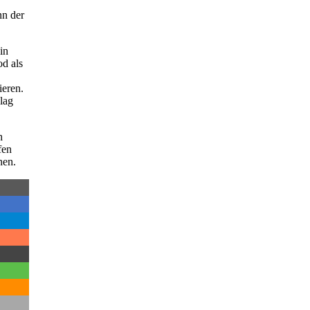
nn der
in
od als
ieren.
lag
h
fen
nen.