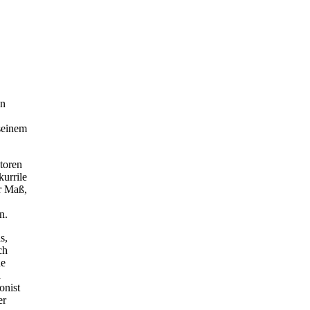
en
 seinem
utoren
kurrile
r Maß,
n.
s,
ch
de
h
onist
er