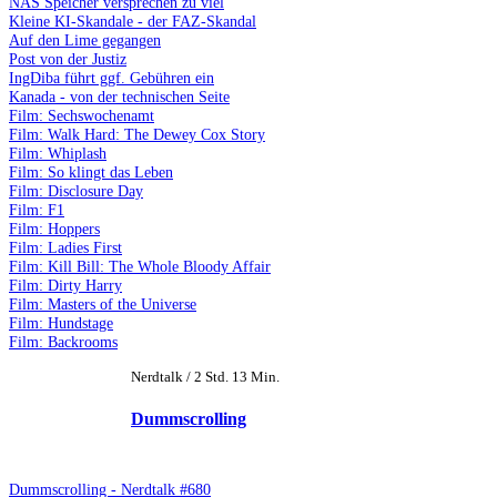
NAS Speicher versprechen zu viel
Kleine KI-Skandale - der FAZ-Skandal
Auf den Lime gegangen
Post von der Justiz
IngDiba führt ggf. Gebühren ein
Kanada - von der technischen Seite
Film: Sechswochenamt
Film: Walk Hard: The Dewey Cox Story
Film: Whiplash
Film: So klingt das Leben
Film: Disclosure Day
Film: F1
Film: Hoppers
Film: Ladies First
Film: Kill Bill: The Whole Bloody Affair
Film: Dirty Harry
Film: Masters of the Universe
Film: Hundstage
Film: Backrooms
Nerdtalk / 2 Std. 13 Min.
Dummscrolling
Dummscrolling - Nerdtalk #680