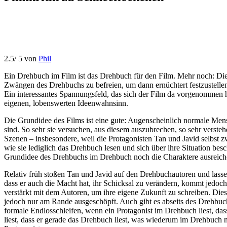
2.5
/
5
von
Phil
Ein Drehbuch im Film ist das Drehbuch für den Film. Mehr noch: Die
Zwängen des Drehbuchs zu befreien, um dann ernüchtert festzustelle
Ein interessantes Spannungsfeld, das sich der Film da vorgenommen h
eigenen, lobenswerten Ideenwahnsinn.
Die Grundidee des Films ist eine gute: Augenscheinlich normale Mensc
sind. So sehr sie versuchen, aus diesem auszubrechen, so sehr verstehe
Szenen – insbesondere, weil die Protagonisten Tan und Javid selbst 
wie sie lediglich das Drehbuch lesen und sich über ihre Situation bes
Grundidee des Drehbuchs im Drehbuch noch die Charaktere ausreiche
Relativ früh stoßen Tan und Javid auf den Drehbuchautoren und lassen
dass er auch die Macht hat, ihr Schicksal zu verändern, kommt jedoch 
verstärkt mit dem Autoren, um ihre eigene Zukunft zu schreiben. Diese
jedoch nur am Rande ausgeschöpft. Auch gibt es abseits des Drehbuc
formale Endlosschleifen, wenn ein Protagonist im Drehbuch liest, dass
liest, dass er gerade das Drehbuch liest, was wiederum im Drehbuch 