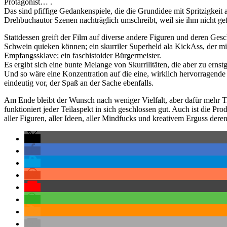
Protagonist… .
Das sind pfiffige Gedankenspiele, die die Grundidee mit Spritzigkeit
Drehbuchautor Szenen nachträglich umschreibt, weil sie ihm nicht gef
Stattdessen greift der Film auf diverse andere Figuren und deren Gesc
Schwein quieken können; ein skurriler Superheld ala KickAss, der mi
Empfangssklave; ein faschistoider Bürgermeister.
Es ergibt sich eine bunte Melange von Skurrilitäten, die aber zu erns
Und so wäre eine Konzentration auf die eine, wirklich hervorragende
eindeutig vor, der Spaß an der Sache ebenfalls.
Am Ende bleibt der Wunsch nach weniger Vielfalt, aber dafür mehr T
funktioniert jeder Teilaspekt in sich geschlossen gut. Auch ist die P
aller Figuren, aller Ideen, aller Mindfucks und kreativem Erguss deren