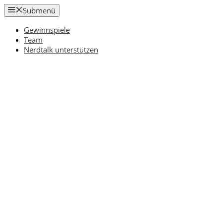
Zum
Submenü
Inhalt
springen
Gewinnspiele
Team
Nerdtalk unterstützen