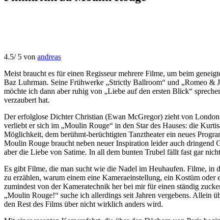
4.5
/
5
von
andreas
Meist braucht es für einen Regisseur mehrere Filme, um beim geneig
Baz Luhrman. Seine Frühwerke „Strictly Ballroom“ und „Romeo & Juli
möchte ich dann aber ruhig von „Liebe auf den ersten Blick“ sprechen
verzaubert hat.
Der erfolglose Dichter Christian (Ewan McGregor) zieht von London n
verliebt er sich im „Moulin Rouge“ in den Star des Hauses: die Kurt
Möglichkeit, dem berühmt-berüchtigten Tanztheater ein neues Progra
Moulin Rouge braucht neben neuer Inspiration leider auch dringend Gel
aber die Liebe von Satime. In all dem bunten Trubel fällt fast gar ni
Es gibt Filme, die man sucht wie die Nadel im Heuhaufen. Filme, in
zu erzählen, warum einem eine Kameraeinstellung, ein Kostüm oder e
zumindest von der Kameratechnik her bei mir für einen ständig zucken
„Moulin Rouge!“ suche ich allerdings seit Jahren vergebens. Allein ü
den Rest des Films über nicht wirklich anders wird.