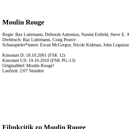
Moulin Rouge
Regie:
Baz Luhrmann
,
Deborah Antoniou
,
Naomi Enfield
,
Steve E. 
Drehbuch:
Baz Luhrmann
,
Craig Pearce
Schauspieler*innen:
Ewan McGregor
,
Nicole Kidman
,
John Leguiza
Kinostart D:
18.10.2001
(FSK 12)
Kinostart US:
19.10.2010
(FSK PG-13)
Originaltitel:
Moulin Rouge!
Laufzeit:
2:07 Stunden
Filmkritik zu
Moulin Rouge