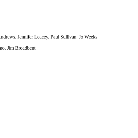
Andrews
,
Jennifer Leacey
,
Paul Sullivan
,
Jo Weeks
mo
,
Jim Broadbent