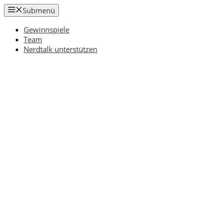
Zum
Submenü
Inhalt
springen
Gewinnspiele
Team
Nerdtalk unterstützen