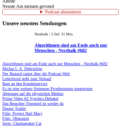
Älteste
Neuste
Am meisten gevoted
Podcast abonnieren
Unsere neusten Sendungen
Nerdtalk / 2 Std. 31 Min.
Algorithmen sind am Ende auch nur
Menschen - Nerdtalk #682
Algorithmen sind am Ende auch nur Menschen - Nerdtalk #682
Michas L.A. Debriefing
Der Bastard rantet über die Podcast-Welt
Letterboxd steht zum Verkauf
Rant an den Kundenservice
Es ist eine weitere Simpsons Prophezeiung eingetreten
Abgesang auf die physischen Medien
Prime Video KI Synchro-Debakel
Das Besucher-Tippspiel ist wieder da
Digger Trailer
Film: Project Hail Mary
Film: Obsession
Serie: Chainsmoker Cat