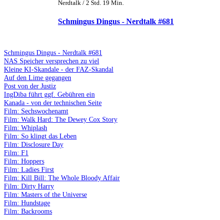
Nerdtalk / 2 Std. 19 Min.
Schmingus Dingus - Nerdtalk #681
Schmingus Dingus - Nerdtalk #681
NAS Speicher versprechen zu viel
Kleine KI-Skandale - der FAZ-Skandal
Auf den Lime gegangen
Post von der Justiz
IngDiba führt ggf. Gebühren ein
Kanada - von der technischen Seite
Film: Sechswochenamt
Film: Walk Hard: The Dewey Cox Story
Film: Whiplash
Film: So klingt das Leben
Film: Disclosure Day
Film: F1
Film: Hoppers
Film: Ladies First
Film: Kill Bill: The Whole Bloody Affair
Film: Dirty Harry
Film: Masters of the Universe
Film: Hundstage
Film: Backrooms