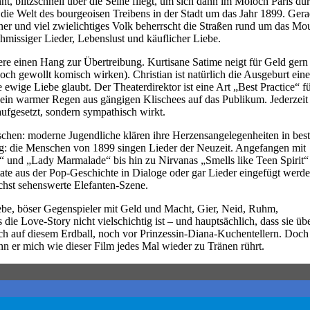
t, blitzschnell über die Seine fliegt, um sich dann im Moloch Paris du
 die Welt des bourgeoisen Treibens in der Stadt um das Jahr 1899. Ger
er und viel zwielichtiges Volk beherrscht die Straßen rund um das Mo
hmissiger Lieder, Lebenslust und käuflicher Liebe.
ere einen Hang zur Übertreibung. Kurtisane Satime neigt für Geld gern
ch gewollt komisch wirken). Christian ist natürlich die Ausgeburt eine
ewige Liebe glaubt. Der Theaterdirektor ist eine Art „Best Practice“ f
ein warmer Regen aus gängigen Klischees auf das Publikum. Jederzeit
 aufgesetzt, sondern sympathisch wirkt.
hen: moderne Jugendliche klären ihre Herzensangelegenheiten in bes
: die Menschen von 1899 singen Lieder der Neuzeit. Angefangen mit
 und „Lady Marmalade“ bis hin zu Nirvanas „Smells like Teen Spirit“
te aus der Pop-Geschichte in Dialoge oder gar Lieder eingefügt werden
öchst sehenswerte Elefanten-Szene.
iebe, böser Gegenspieler mit Geld und Macht, Gier, Neid, Ruhm,
e Love-Story nicht vielschichtig ist – und hauptsächlich, dass sie üb
tsch auf diesem Erdball, noch vor Prinzessin-Diana-Kuchentellern. Doch
 er mich wie dieser Film jedes Mal wieder zu Tränen rührt.