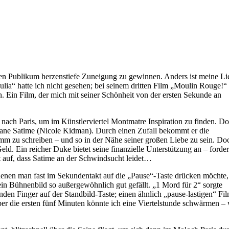
ten Publikum herzenstiefe Zuneigung zu gewinnen. Anders ist meine Li
a“ hatte ich nicht gesehen; bei seinem dritten Film „Moulin Rouge!“
. Ein Film, der mich mit seiner Schönheit von der ersten Sekunde an
ach Paris, um im Künstlerviertel Montmatre Inspiration zu finden. Do
isane Satime (Nicole Kidman). Durch einen Zufall bekommt er die
mm zu schreiben – und so in der Nähe seiner großen Liebe zu sein. Do
d. Ein reicher Duke bietet seine finanzielle Unterstützung an – forder
cht auf, dass Satime an der Schwindsucht leidet…
 denen man fast im Sekundentakt auf die „Pause“-Taste drücken möchte
in Bühnenbild so außergewöhnlich gut gefällt. „1 Mord für 2“ sorgte
den Finger auf der Standbild-Taste; einen ähnlich „pause-lastigen“ Fi
ber die ersten fünf Minuten könnte ich eine Viertelstunde schwärmen –