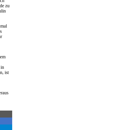
rch
ade zu
ulin
 mal
s
ür
tem
 in
, ist
eraus