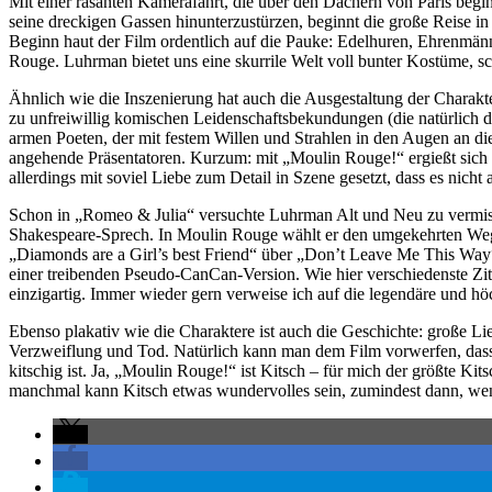
Mit einer rasanten Kamerafahrt, die über den Dächern von Paris beginn
seine dreckigen Gassen hinunterzustürzen, beginnt die große Reise in
Beginn haut der Film ordentlich auf die Pauke: Edelhuren, Ehrenmänn
Rouge. Luhrman bietet uns eine skurrile Welt voll bunter Kostüme, sc
Ähnlich wie die Inszenierung hat auch die Ausgestaltung der Charakt
zu unfreiwillig komischen Leidenschaftsbekundungen (die natürlich do
armen Poeten, der mit festem Willen und Strahlen in den Augen an die 
angehende Präsentatoren. Kurzum: mit „Moulin Rouge!“ ergießt sich 
allerdings mit soviel Liebe zum Detail in Szene gesetzt, dass es nicht
Schon in „Romeo & Julia“ versuchte Luhrman Alt und Neu zu vermisc
Shakespeare-Sprech. In Moulin Rouge wählt er den umgekehrten Weg
„Diamonds are a Girl’s best Friend“ über „Don’t Leave Me This Way“
einer treibenden Pseudo-CanCan-Version. Wie hier verschiedenste Zita
einzigartig. Immer wieder gern verweise ich auf die legendäre und h
Ebenso plakativ wie die Charaktere ist auch die Geschichte: große L
Verzweiflung und Tod. Natürlich kann man dem Film vorwerfen, dass di
kitschig ist. Ja, „Moulin Rouge!“ ist Kitsch – für mich der größte Ki
manchmal kann Kitsch etwas wundervolles sein, zumindest dann, wenn