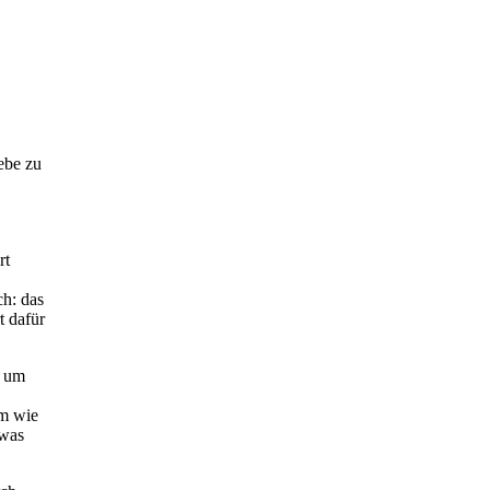
ebe zu
rt
ch: das
t dafür
, um
lm wie
 was