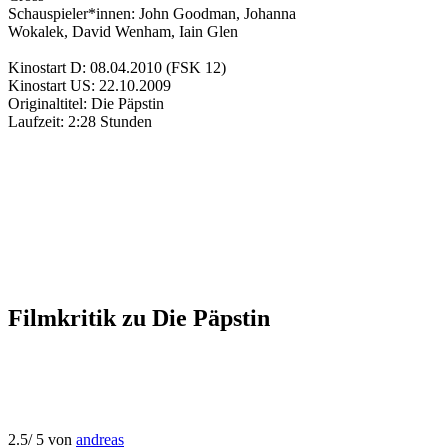
Schauspieler*innen:
John Goodman
,
Johanna
Wokalek
,
David Wenham
,
Iain Glen
Kinostart D:
08.04.2010
(FSK 12)
Kinostart US:
22.10.2009
Originaltitel:
Die Päpstin
Laufzeit:
2:28 Stunden
Filmkritik zu
Die Päpstin
2.5
/
5
von
andreas