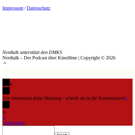
Impressum
/
Datenschutz
Nerdtalk unterstützt den DMKS
Nerdtalk – Der Podcast über Kinofilme | Copyright © 2026
0
Uns interessiert deine Meinung - schreib sie in die Kommentare!
x
(
)
x
|
Antworten