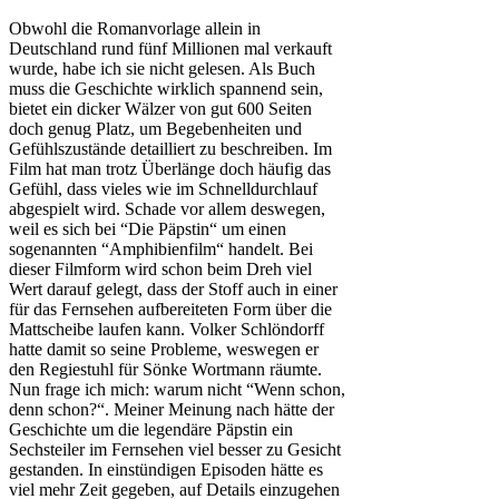
Obwohl die Romanvorlage allein in
Deutschland rund fünf Millionen mal verkauft
wurde, habe ich sie nicht gelesen. Als Buch
muss die Geschichte wirklich spannend sein,
bietet ein dicker Wälzer von gut 600 Seiten
doch genug Platz, um Begebenheiten und
Gefühlszustände detailliert zu beschreiben. Im
Film hat man trotz Überlänge doch häufig das
Gefühl, dass vieles wie im Schnelldurchlauf
abgespielt wird. Schade vor allem deswegen,
weil es sich bei “Die Päpstin“ um einen
sogenannten “Amphibienfilm“ handelt. Bei
dieser Filmform wird schon beim Dreh viel
Wert darauf gelegt, dass der Stoff auch in einer
für das Fernsehen aufbereiteten Form über die
Mattscheibe laufen kann. Volker Schlöndorff
hatte damit so seine Probleme, weswegen er
den Regiestuhl für Sönke Wortmann räumte.
Nun frage ich mich: warum nicht “Wenn schon,
denn schon?“. Meiner Meinung nach hätte der
Geschichte um die legendäre Päpstin ein
Sechsteiler im Fernsehen viel besser zu Gesicht
gestanden. In einstündigen Episoden hätte es
viel mehr Zeit gegeben, auf Details einzugehen