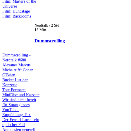
Film: Masters of the
Universe
Film: Hundstage
Film: Backrooms
Nerdtalk / 2 Std.
13 Min.
Dummscrolling
Dummscrolling -
Nerdtalk #680
Alexaner Marcus
Micha trifft Conan
O'Brien
Bucket List der
Konzerte
Tote Formate:
MiniDisc und Kassette
Wir sind nicht bereit
für Smartglasses
YouTube-
Empfehlung: Pix
Der Ferrari Luce - ein
optischer Fail
Autodesign generell