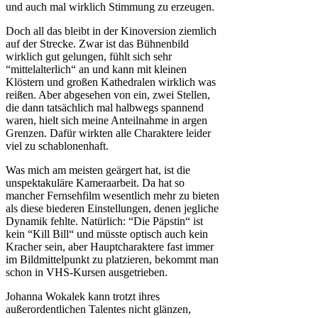
und auch mal wirklich Stimmung zu erzeugen.
Doch all das bleibt in der Kinoversion ziemlich
auf der Strecke. Zwar ist das Bühnenbild
wirklich gut gelungen, fühlt sich sehr
“mittelalterlich“ an und kann mit kleinen
Klöstern und großen Kathedralen wirklich was
reißen. Aber abgesehen von ein, zwei Stellen,
die dann tatsächlich mal halbwegs spannend
waren, hielt sich meine Anteilnahme in argen
Grenzen. Dafür wirkten alle Charaktere leider
viel zu schablonenhaft.
Was mich am meisten geärgert hat, ist die
unspektakuläre Kameraarbeit. Da hat so
mancher Fernsehfilm wesentlich mehr zu bieten
als diese biederen Einstellungen, denen jegliche
Dynamik fehlte. Natürlich: “Die Päpstin“ ist
kein “Kill Bill“ und müsste optisch auch kein
Kracher sein, aber Hauptcharaktere fast immer
im Bildmittelpunkt zu platzieren, bekommt man
schon in VHS-Kursen ausgetrieben.
Johanna Wokalek kann trotzt ihres
außerordentlichen Talentes nicht glänzen,