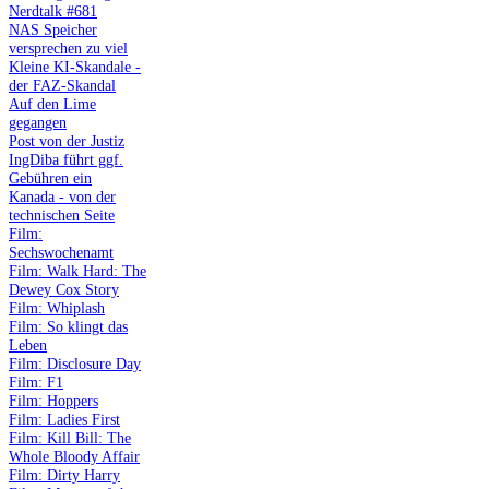
Nerdtalk #681
NAS Speicher
versprechen zu viel
Kleine KI-Skandale -
der FAZ-Skandal
Auf den Lime
gegangen
Post von der Justiz
IngDiba führt ggf.
Gebühren ein
Kanada - von der
technischen Seite
Film:
Sechswochenamt
Film: Walk Hard: The
Dewey Cox Story
Film: Whiplash
Film: So klingt das
Leben
Film: Disclosure Day
Film: F1
Film: Hoppers
Film: Ladies First
Film: Kill Bill: The
Whole Bloody Affair
Film: Dirty Harry