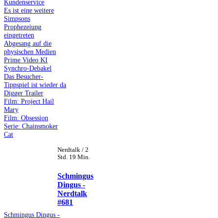
Kundenservice
Es ist eine weitere
Simpsons
Prophezeiung
eingetreten
Abgesang auf die
physischen Medien
Prime Video KI
Synchro-Debakel
Das Besucher-
Tippspiel ist wieder da
Digger Trailer
Film: Project Hail
Mary
Film: Obsession
Serie: Chainsmoker
Cat
Nerdtalk / 2
Std. 19 Min.
Schmingus
Dingus -
Nerdtalk
#681
Schmingus Dingus -