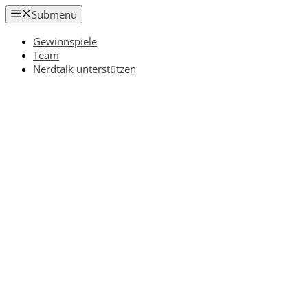
Zum
Submenü
Inhalt
springen
Gewinnspiele
Team
Nerdtalk unterstützen