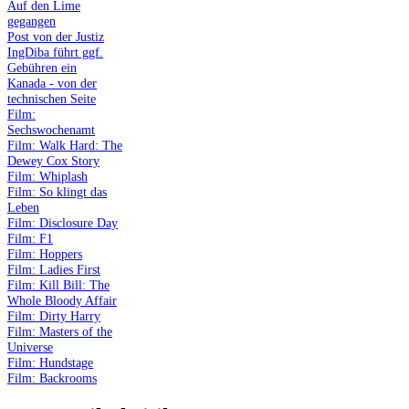
Auf den Lime
gegangen
Post von der Justiz
IngDiba führt ggf.
Gebühren ein
Kanada - von der
technischen Seite
Film:
Sechswochenamt
Film: Walk Hard: The
Dewey Cox Story
Film: Whiplash
Film: So klingt das
Leben
Film: Disclosure Day
Film: F1
Film: Hoppers
Film: Ladies First
Film: Kill Bill: The
Whole Bloody Affair
Film: Dirty Harry
Film: Masters of the
Universe
Film: Hundstage
Film: Backrooms