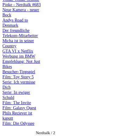
Pinke - Nerdtalk #683
Neue Kamera - neuer
Bock
Andys Road to
Denmark
Der freundliche
Telekom-Mitarbeiter
Micha ist in seiner
Country
GTA VI x Netflix
Werbung im BMW
Empfehlung: Not Just
Bikes
Besucher-Tippspiel
Film: Toy Story 5
Serie: Ich vermisse
Dich
Serie: In ewiger
Schuld
Film: The Invite
Film: Galaxy Quest
Phils Reciever ist
kaputt
Film: Die Odyssee
Nerdtalk / 2