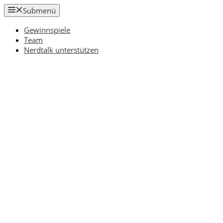
Zum
Submenü
Inhalt
springen
Gewinnspiele
Team
Nerdtalk unterstützen