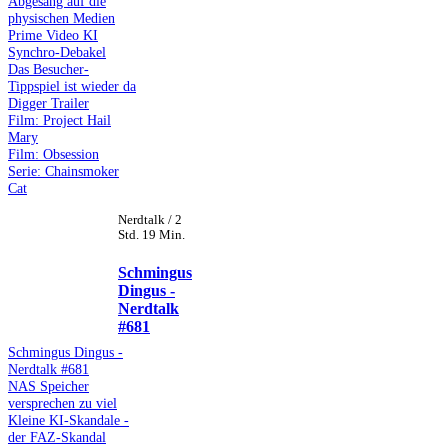
Abgesang auf die
physischen Medien
Prime Video KI
Synchro-Debakel
Das Besucher-
Tippspiel ist wieder da
Digger Trailer
Film: Project Hail
Mary
Film: Obsession
Serie: Chainsmoker
Cat
Nerdtalk / 2
Std. 19 Min.
Schmingus
Dingus -
Nerdtalk
#681
Schmingus Dingus -
Nerdtalk #681
NAS Speicher
versprechen zu viel
Kleine KI-Skandale -
der FAZ-Skandal