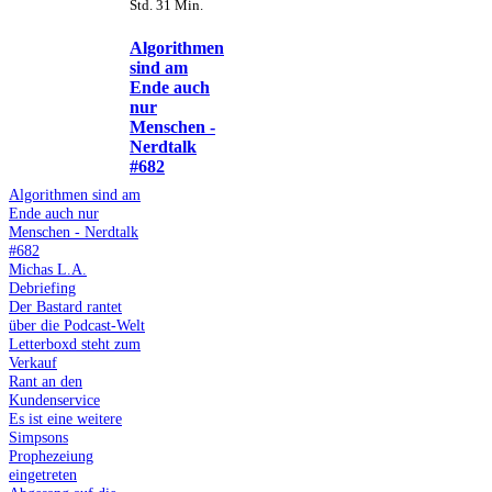
Std. 31 Min.
Algorithmen
sind am
Ende auch
nur
Menschen -
Nerdtalk
#682
Algorithmen sind am
Ende auch nur
Menschen - Nerdtalk
#682
Michas L.A.
Debriefing
Der Bastard rantet
über die Podcast-Welt
Letterboxd steht zum
Verkauf
Rant an den
Kundenservice
Es ist eine weitere
Simpsons
Prophezeiung
eingetreten