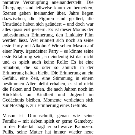
narrative Verknüpfung aneinanderstellt. Die
Übergänge sind teilweise kaum zu bemerken,
Szenen gehen ineinander über, Jahre liegen
dazwischen, die Figuren sind gealtert, die
Umstände haben sich geändert – und doch war
alles quasi erst gestern. Es ist dieser Modus der
unbestimmten Erinnerung, den Linklater Film
werden lässt. Wer erinnert sich noch an seine
erste Party mit Alkohol? Wir sehen Mason auf
einer Party, irgendeiner Party – es könnte seine
erste Erfahrung sein, so eindeutig ist das nicht
und es spielt auch keine Rolle: Es ist eine
Situation, die so oder so ähnlich in der
Erinnerung haften bleibt. Die Erinnerung an ein
Gefühl, eine Zeit, eine Stimmung in einem
bestimmten Alter bleibt erhalten, es sind nicht
die Fakten und Daten, die nach Jahren noch im
Rückblick an Kindheit und Jugend im
Gedächtnis bleiben. Momente verdichten sich
zur Nostalgie, zur Erinnerung eines Gefühls.
Mason ist Durchschnitt, genau wie seine
Familie – mit sieben spielt er gerne Gameboy,
in der Pubertät trägt er schwarze Kapuzen-
Pullis, seine Mutter hat immer wieder neue