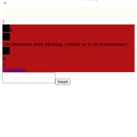
1
0
Uns interessiert deine Meinung - schreib sie in die Kommentare!
x
(
)
x
|
Antworten
Insert