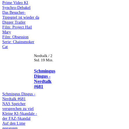
Prime Video KI
Synchro-Debakel
Das Besucher-
Tippspiel ist wieder da
Digger Trailer
Film: Project Hail
Mary
Film: Obsession
Serie: Chainsmoker
Cat
Nerdtalk / 2
Std. 19 Min.
Schmingus
Dingus -
Nerdtalk
#681
Schmingus Dingus -
Nerdtalk #681
NAS Speicher
versprechen zu viel
Kleine KI-Skandale -
der FAZ-Skandal
Auf den Lime
gegangen