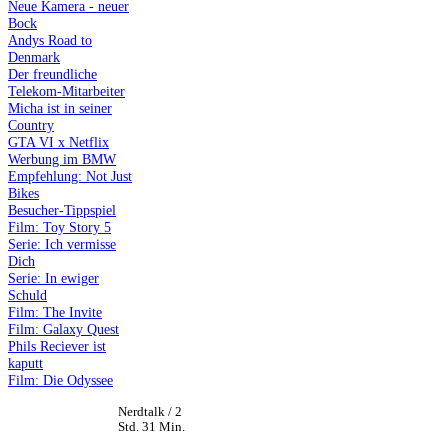
Neue Kamera - neuer
Bock
Andys Road to
Denmark
Der freundliche
Telekom-Mitarbeiter
Micha ist in seiner
Country
GTA VI x Netflix
Werbung im BMW
Empfehlung: Not Just
Bikes
Besucher-Tippspiel
Film: Toy Story 5
Serie: Ich vermisse
Dich
Serie: In ewiger
Schuld
Film: The Invite
Film: Galaxy Quest
Phils Reciever ist
kaputt
Film: Die Odyssee
Nerdtalk / 2
Std. 31 Min.