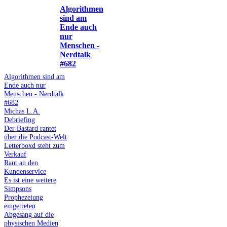
Algorithmen
sind am
Ende auch
nur
Menschen -
Nerdtalk
#682
Algorithmen sind am
Ende auch nur
Menschen - Nerdtalk
#682
Michas L.A.
Debriefing
Der Bastard rantet
über die Podcast-Welt
Letterboxd steht zum
Verkauf
Rant an den
Kundenservice
Es ist eine weitere
Simpsons
Prophezeiung
eingetreten
Abgesang auf die
physischen Medien