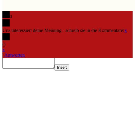
0
Uns interessiert deine Meinung - schreib sie in die Kommentare!
x
(
)
x
|
Antworten
Insert