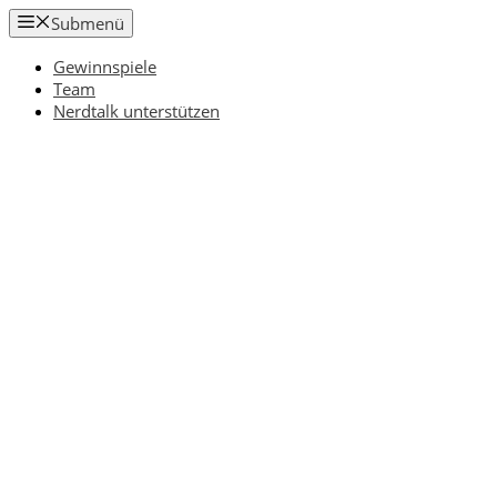
Zum
Submenü
Inhalt
springen
Gewinnspiele
Team
Nerdtalk unterstützen