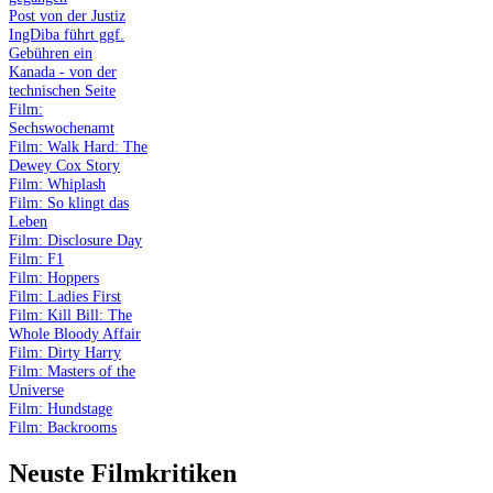
Post von der Justiz
IngDiba führt ggf.
Gebühren ein
Kanada - von der
technischen Seite
Film:
Sechswochenamt
Film: Walk Hard: The
Dewey Cox Story
Film: Whiplash
Film: So klingt das
Leben
Film: Disclosure Day
Film: F1
Film: Hoppers
Film: Ladies First
Film: Kill Bill: The
Whole Bloody Affair
Film: Dirty Harry
Film: Masters of the
Universe
Film: Hundstage
Film: Backrooms
Neuste Filmkritiken