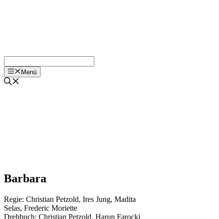
Menü
Barbara
Regie:
Christian Petzold
,
Ires Jung
,
Madita
Selas
,
Frederic Moriette
Drehbuch:
Christian Petzold
,
Harun Farocki