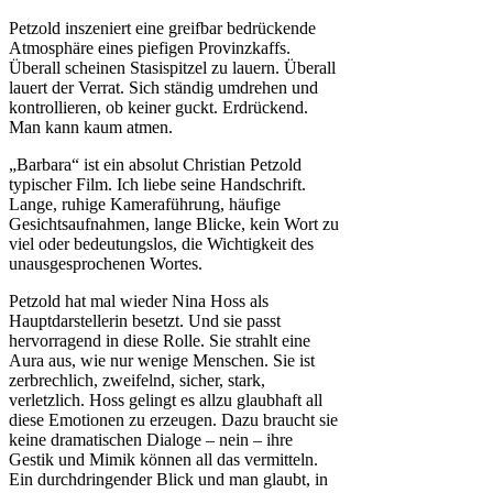
Petzold inszeniert eine greifbar bedrückende
Atmosphäre eines piefigen Provinzkaffs.
Überall scheinen Stasispitzel zu lauern. Überall
lauert der Verrat. Sich ständig umdrehen und
kontrollieren, ob keiner guckt. Erdrückend.
Man kann kaum atmen.
„Barbara“ ist ein absolut Christian Petzold
typischer Film. Ich liebe seine Handschrift.
Lange, ruhige Kameraführung, häufige
Gesichtsaufnahmen, lange Blicke, kein Wort zu
viel oder bedeutungslos, die Wichtigkeit des
unausgesprochenen Wortes.
Petzold hat mal wieder Nina Hoss als
Hauptdarstellerin besetzt. Und sie passt
hervorragend in diese Rolle. Sie strahlt eine
Aura aus, wie nur wenige Menschen. Sie ist
zerbrechlich, zweifelnd, sicher, stark,
verletzlich. Hoss gelingt es allzu glaubhaft all
diese Emotionen zu erzeugen. Dazu braucht sie
keine dramatischen Dialoge – nein – ihre
Gestik und Mimik können all das vermitteln.
Ein durchdringender Blick und man glaubt, in