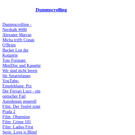
Dummscrolling
Dummscrolling -
Nerdtalk #680
Alexaner Marcus
Micha trifft Conan
O'Brien
Bucket List der
Konzerte
Tote Formate:
MiniDisc und Kassette
Wir sind nicht bereit
für Smartglasses
YouTube-
Empfehlung: Pix
Der Ferrari Luce - ein
optischer Fail
Autodesign generell
Film: Der Teufel trägt
Prada 2
Film: Obsession
Film: Crime 101
Film: Ladies First
Serie: Love is Blind