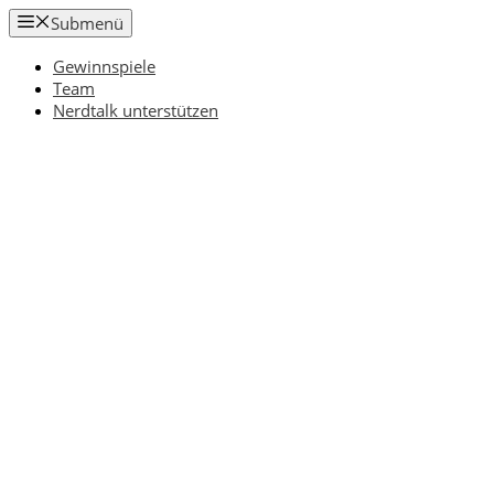
Zum
Submenü
Inhalt
springen
Gewinnspiele
Team
Nerdtalk unterstützen