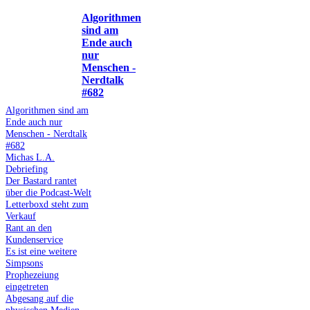
Algorithmen
sind am
Ende auch
nur
Menschen -
Nerdtalk
#682
Algorithmen sind am
Ende auch nur
Menschen - Nerdtalk
#682
Michas L.A.
Debriefing
Der Bastard rantet
über die Podcast-Welt
Letterboxd steht zum
Verkauf
Rant an den
Kundenservice
Es ist eine weitere
Simpsons
Prophezeiung
eingetreten
Abgesang auf die
physischen Medien