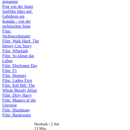
gegangen
Post von der Justiz
IngDiba führt ggf.
Gebühren ein
Kanada - von der
technischen Seite
Film:
Sechswochenamt
Film: Walk Hard: The
Dewey Cox Story
Film: Whiplash
Film: So klingt das
Leben
Film: Disclosure Day
Film: F1
Film: Hoppers
Film: Ladies First
Film: Kill Bill: The
Whole Bloody Affair
Film: Dirty Harry
Film: Masters of the
Universe
Film: Hundstage
Film: Backrooms
Nerdtalk / 2 Std.
13 Min.