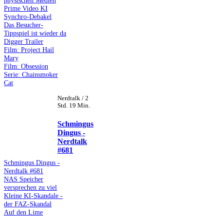
Prime Video KI
Synchro-Debakel
Das Besucher-
Tippspiel ist wieder da
Digger Trailer
Film: Project Hail
Mary
Film: Obsession
Serie: Chainsmoker
Cat
Nerdtalk / 2
Std. 19 Min.
Schmingus
Dingus -
Nerdtalk
#681
Schmingus Dingus -
Nerdtalk #681
NAS Speicher
versprechen zu viel
Kleine KI-Skandale -
der FAZ-Skandal
Auf den Lime