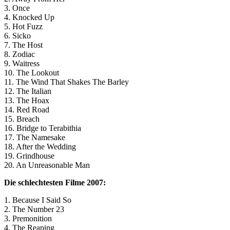
3. Once
4. Knocked Up
5. Hot Fuzz
6. Sicko
7. The Host
8. Zodiac
9. Waitress
10. The Lookout
11. The Wind That Shakes The Barley
12. The Italian
13. The Hoax
14. Red Road
15. Breach
16. Bridge to Terabithia
17. The Namesake
18. After the Wedding
19. Grindhouse
20. An Unreasonable Man
Die schlechtesten Filme 2007:
1. Because I Said So
2. The Number 23
3. Premonition
4. The Reaping