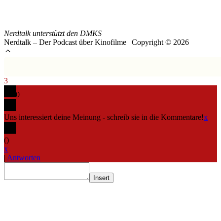
Nerdtalk unterstützt den DMKS
Nerdtalk – Der Podcast über Kinofilme | Copyright © 2026
3
0
Uns interessiert deine Meinung - schreib sie in die Kommentare!
x
(
)
x
|
Antworten
Insert