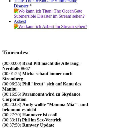
Titan: The OceanGate Submersible
Disaster
*
Asbest
Timecodes:
(00:00:00)
Brad Pitt macht die Alte lang -
Nerdtalk #667
(00:01:25)
Micha schaut immer noch
Stromberg
(00:06:28)
Phil "freut" sich auf Kanu des
Manitu
(00:16:56)
Paramount wird zu Skydance
Corporation
(00:20:03)
Andy wollte “Mamma Mia” - und
bekommt es nicht
(00:27:30)
Hannover ist cool!
(00:33:11)
Phil im Sex-Vertrieb
(00:37:50)
Runway Update