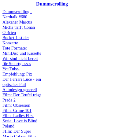
Dummscrolling
Dummscrolling -
Nerdtalk #680
Alexaner Marcus
Micha trifft Conan
O'Brien
Bucket List der
Konzerte
Tote Formate:
MiniDisc und Kassette
Wir sind nicht bereit
für Smartglasses
YouTube-
Empfehlung: Pix
Der Ferrari Luce - ein
optischer Fail
Autodesign generell
Film: Der Teufel trägt
Prada 2
Film: Obsession
Film: Crime 101
Film: Ladies First
Serie: Love is Blind
Poland
FIlm: Der Super
Mario Galaxy Film