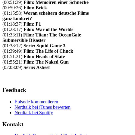
(00:51:39)
Film: Memoiren einer Schnecke
(00:59:26)
Film: Brick
(01:15:58)
Woran scheitern deutsche Filme
ganz konkret?
(01:18:37)
Film: F1
(01:28:17)
Film: War of the Worlds
(01:33:11)
Film: Titan: The OceanGate
Submersible Disaster
(01:38:12)
Serie: Squid Game 3
(01:39:49)
Film: The Life of Chuck
(01:51:21)
Film: Heads of State
(01:55:21)
Film: The Naked Gun
(02:08:09)
Serie: Asbest
Feedback
Episode kommentieren
Nerdtalk bei iTunes bewerten
Nerdtalk bei Spotify
Kontakt