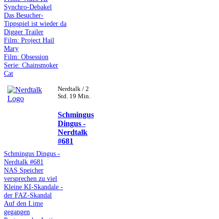
Synchro-Debakel
Das Besucher-
Tippspiel ist wieder da
Digger Trailer
Film: Project Hail
Mary
Film: Obsession
Serie: Chainsmoker
Cat
Nerdtalk / 2
Std. 19 Min.
Schmingus
Dingus -
Nerdtalk
#681
Schmingus Dingus -
Nerdtalk #681
NAS Speicher
versprechen zu viel
Kleine KI-Skandale -
der FAZ-Skandal
Auf den Lime
gegangen