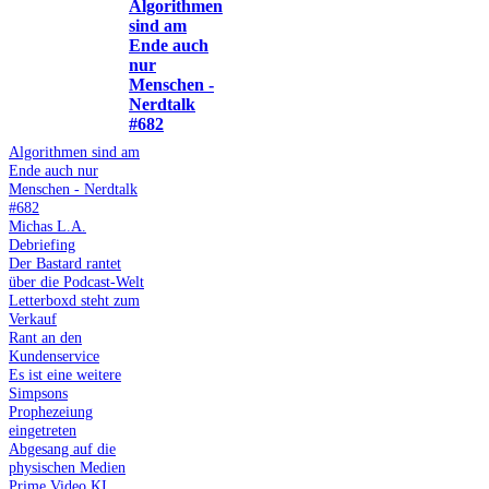
Algorithmen
sind am
Ende auch
nur
Menschen -
Nerdtalk
#682
Algorithmen sind am
Ende auch nur
Menschen - Nerdtalk
#682
Michas L.A.
Debriefing
Der Bastard rantet
über die Podcast-Welt
Letterboxd steht zum
Verkauf
Rant an den
Kundenservice
Es ist eine weitere
Simpsons
Prophezeiung
eingetreten
Abgesang auf die
physischen Medien
Prime Video KI