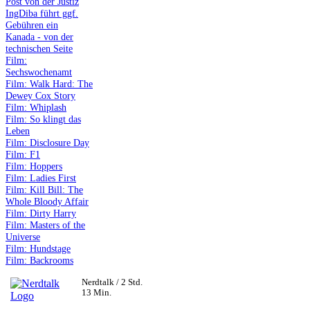
Post von der Justiz
IngDiba führt ggf.
Gebühren ein
Kanada - von der
technischen Seite
Film:
Sechswochenamt
Film: Walk Hard: The
Dewey Cox Story
Film: Whiplash
Film: So klingt das
Leben
Film: Disclosure Day
Film: F1
Film: Hoppers
Film: Ladies First
Film: Kill Bill: The
Whole Bloody Affair
Film: Dirty Harry
Film: Masters of the
Universe
Film: Hundstage
Film: Backrooms
Nerdtalk / 2 Std.
13 Min.