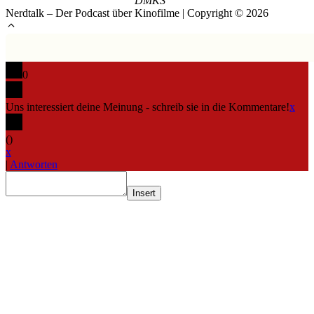
DMKS
Nerdtalk – Der Podcast über Kinofilme | Copyright © 2026
0
Uns interessiert deine Meinung - schreib sie in die Kommentare!
x
(
)
x
|
Antworten
Insert