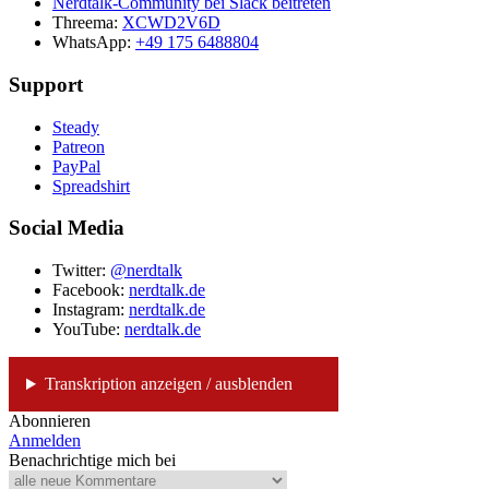
Nerdtalk-Community bei Slack beitreten
Threema:
XCWD2V6D
WhatsApp:
+49 175 6488804
Support
Steady
Patreon
PayPal
Spreadshirt
Social Media
Twitter:
@nerdtalk
Facebook:
nerdtalk.de
Instagram:
nerdtalk.de
YouTube:
nerdtalk.de
Transkription anzeigen / ausblenden
Abonnieren
Anmelden
Benachrichtige mich bei